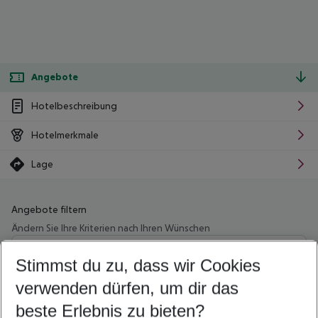
Angebote
Hotelbeschreibung
Hotelmerkmale
Lage
Angebote filtern
Ändern Sie Ihre Kriterien nach Ihren Wünschen
Wähle deinen Abflughafen
Beliebiger Abflughafen
Stimmst du zu, dass wir Cookies
verwenden dürfen, um dir das
Wähle deinen Reisezeitraum
10.08.26
–
08.08.27
5-8 Nächte
beste Erlebnis zu bieten?