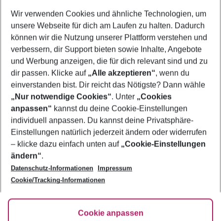
Wer wird verreisen
Wir verwenden Cookies und ähnliche Technologien, um
2 Erwachsene
Keine Kinder
unsere Webseite für dich am Laufen zu halten. Dadurch
können wir die Nutzung unserer Plattform verstehen und
Mehr Filter anzeigen
verbessern, dir Support bieten sowie Inhalte, Angebote
und Werbung anzeigen, die für dich relevant sind und zu
dir passen. Klicke auf
„Alle akzeptieren“
, wenn du
einverstanden bist. Dir reicht das Nötigste? Dann wähle
„Nur notwendige Cookies“
. Unter
„Cookies
anpassen“
kannst du deine Cookie-Einstellungen
Footer
Footer navigation
individuell anpassen. Du kannst deine Privatsphäre-
Über uns
Einstellungen natürlich jederzeit ändern oder widerrufen
AGB
– klicke dazu einfach unten auf
„Cookie-Einstellungen
Service & Hilfe
Bestpreisgarantie
ändern“
.
Datenschutz-Informationen
Impressum
Agenturbetreuung
Cookie-Einstellungen ändern
Folge uns
Barrierefreies Reisen
Cookie/Tracking-Informationen
Cookie-Richtlinie
Check-in
Datenschutz
FAQ
Fakten
Cookie anpassen
HanseMerkur Reiseversicherung
Flexibel buchen