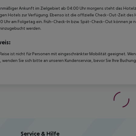
anmäßiger Ankunft im Zielgebiet ab 04:00 Uhr morgens steht das Hotelz
igen Hotels zur Verfügung. Ebenso ist die offizielle Check-Out-Zeit des 
00 Uhr am Folgetag ein. Früh-Check-In bzw. Spät-Check-Out können je n
hinzugebucht werden.
eis:
Reise ist nicht für Personen mit eingeschränkter Mobilität geeignet. We
 wenden Sie sich bitte an unseren Kundenservice, bevor Sie Ihre Buchung
Service & Hilfe