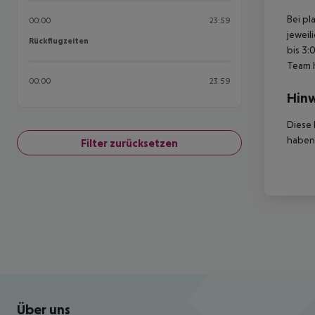
Bei pl
00:00
23:59
jeweil
Rückflugzeiten
Rückflugzeiten
bis 3:
Team 
00:00
23:59
Hinw
Diese 
haben,
Filter zurücksetzen
Footer
Footer navigation
Über uns