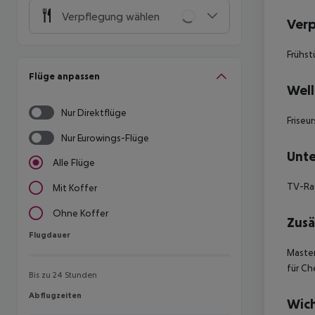
Verpflegung wählen
Ver
Frühst
Flüge anpassen
Well
Nur Direktflüge
Friseu
Nur Eurowings-Flüge
Unte
Alle Flüge
TV-R
Mit Koffer
Ohne Koffer
Zusä
Flugdauer
Flugdauer
Maste
für Ch
Bis zu 24 Stunden
Abflugzeiten
Abflugzeiten
Wich