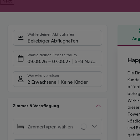
Next
Wähle deinen Abflughafen
Ang
Beliebiger Abflughafen
Hote
Wähle deinen Reisezeitraum
Hap
09.08.26
–
07.08.27
5-8 Nächte
Die Ei
Wer wird verreisen
Kunde
2 Erwachsene
Keine Kinder
öffent
behagl
Wi-Fi-
Zimmer & Verpflegung
dieser
Tower 
köstli
Zimmertypen wählen
und Be
gebühr