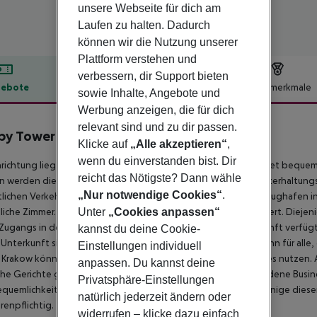
unsere Webseite für dich am
Laufen zu halten. Dadurch
können wir die Nutzung unserer
Plattform verstehen und
verbessern, dir Support bieten
ebote
Hotelbeschreibung
Hotelmerkmale
sowie Inhalte, Angebote und
lbeschreibung
Werbung anzeigen, die für dich
relevant sind und zu dir passen.
py Tower
Klicke auf
„Alle akzeptieren“
,
3
wenn du einverstanden bist. Dir
nrichtung liegt nur 500 m vom Stadtzentrum entfernt und bietet bequem
reicht das Nötigste? Dann wähle
n werden die Nähe der Einrichtung zu den bedeutendsten Unterhaltungs
„Nur notwendige Cookies“
.
lichen Verkehrsmittel bequem erreichen. Gäste können den Flughafen in 
iche Zimmer. Dieses Hotel wurde zum letzten Mal 2023 renoviert. Diejeni
Unter
„Cookies anpassen“
Zugangs in den öffentlichen Bereichen nutzen. Diese Unterkunft verfüg
kannst du deine Cookie-
 Unterkunft sind für Rollstuhlfahrer geeignet. Der Parkplatz kann für all
Einstellungen individuell
Krakow können die Vorteile des angebotenen Shuttle-Services nutzen. Al
anpassen. Du kannst deine
che Gerichte genießen. Happy Tower Krakow umfasst verschiedene Busi
Privatsphäre-Einstellungen
quemlichkeit während einer Geschäftsreise zu ermöglichen. Einige dies
natürlich jederzeit ändern oder
enpflichtig.
widerrufen – klicke dazu einfach