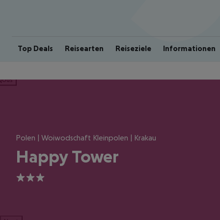
Top Deals
Reisearten
Reiseziele
Informationen
ious
Polen | Woiwodschaft Kleinpolen | Krakau
Happy Tower
3