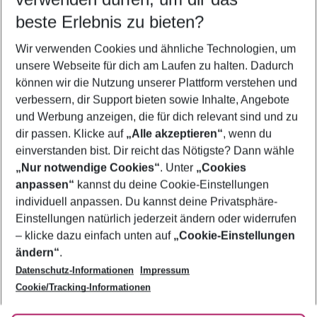
09.08.26
–
07.08.27
5-8 Nächte
beste Erlebnis zu bieten?
Wer wird verreisen
Wir verwenden Cookies und ähnliche Technologien, um
2 Erwachsene
Keine Kinder
unsere Webseite für dich am Laufen zu halten. Dadurch
können wir die Nutzung unserer Plattform verstehen und
Mehr Filter anzeigen
verbessern, dir Support bieten sowie Inhalte, Angebote
und Werbung anzeigen, die für dich relevant sind und zu
dir passen. Klicke auf
„Alle akzeptieren“
, wenn du
einverstanden bist. Dir reicht das Nötigste? Dann wähle
„Nur notwendige Cookies“
. Unter
„Cookies
anpassen“
kannst du deine Cookie-Einstellungen
Footer
Footer navigation
individuell anpassen. Du kannst deine Privatsphäre-
Über uns
Einstellungen natürlich jederzeit ändern oder widerrufen
AGB
– klicke dazu einfach unten auf
„Cookie-Einstellungen
Service & Hilfe
Bestpreisgarantie
ändern“
.
Datenschutz-Informationen
Impressum
Agenturbetreuung
Cookie-Einstellungen ändern
Folge uns
Barrierefreies Reisen
Cookie/Tracking-Informationen
Cookie-Richtlinie
Check-in
Datenschutz