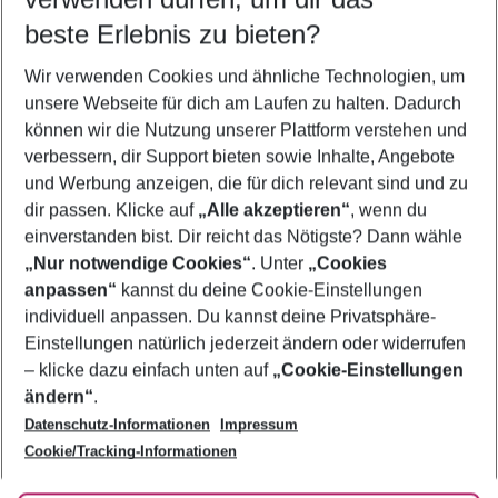
10.08.26
–
08.08.27
5-8 Nächte
beste Erlebnis zu bieten?
Wer wird verreisen
Wir verwenden Cookies und ähnliche Technologien, um
2 Erwachsene
Keine Kinder
unsere Webseite für dich am Laufen zu halten. Dadurch
können wir die Nutzung unserer Plattform verstehen und
Mehr Filter anzeigen
verbessern, dir Support bieten sowie Inhalte, Angebote
und Werbung anzeigen, die für dich relevant sind und zu
dir passen. Klicke auf
„Alle akzeptieren“
, wenn du
einverstanden bist. Dir reicht das Nötigste? Dann wähle
„Nur notwendige Cookies“
. Unter
„Cookies
anpassen“
kannst du deine Cookie-Einstellungen
Footer
Footer navigation
individuell anpassen. Du kannst deine Privatsphäre-
Über uns
Einstellungen natürlich jederzeit ändern oder widerrufen
AGB
– klicke dazu einfach unten auf
„Cookie-Einstellungen
Service & Hilfe
Bestpreisgarantie
ändern“
.
Datenschutz-Informationen
Impressum
Agenturbetreuung
Cookie-Einstellungen ändern
Folge uns
Barrierefreies Reisen
Cookie/Tracking-Informationen
Cookie-Richtlinie
Check-in
Datenschutz