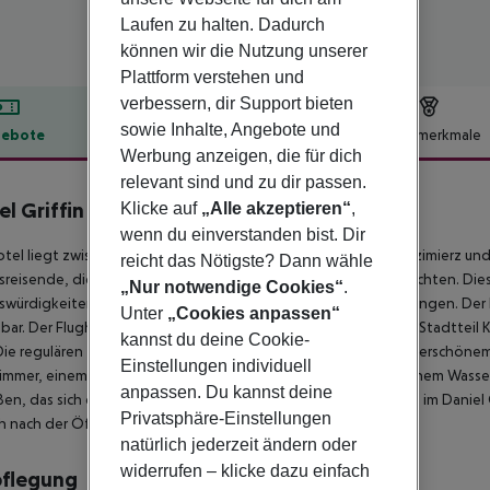
Laufen zu halten. Dadurch
können wir die Nutzung unserer
Plattform verstehen und
verbessern, dir Support bieten
sowie Inhalte, Angebote und
ebote
Hotelbeschreibung
Hotelmerkmale
Werbung anzeigen, die für dich
lbeschreibung
relevant sind und zu dir passen.
el Griffin Aparthotel
Klicke auf
„Alle akzeptieren“
,
1
wenn du einverstanden bist. Dir
tel liegt zwischen der Krakauer Altstadt und dem Stadtteil Kazimierz un
reicht das Nötigste? Dann wähle
sreisende, die Krakau in völliger Unabhängigkeit genießen möchten. Di
„Nur notwendige Cookies“
.
würdigkeiten sowie zu kulturellen Aktivitäten und Veranstaltungen. Der
Unter
„Cookies anpassen“
hbar. Der Flughafen ist 15 km vom Hotel entfernt. Der trendige Stadtteil Ka
kannst du deine Cookie-
Die regulären Zimmer sind komfortabel und geräumig mit wunderschönem B
Einstellungen individuell
mmer, einem Arbeitsbereich und einem Kaffee-/Teeset mit einem Wasse
anpassen. Du kannst deine
en, das sich direkt neben dem Hotel befindet. Die Rezeption im Daniel G
Privatsphäre-Einstellungen
ch nach der Öffnungszeit der Rezeption möglich.
natürlich jederzeit ändern oder
widerrufen – klicke dazu einfach
pflegung