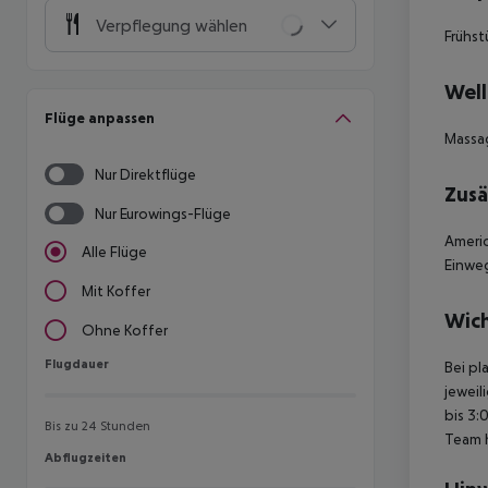
Verpflegung wählen
Frühst
Well
Flüge anpassen
Massa
Nur Direktflüge
Zusä
Nur Eurowings-Flüge
Americ
Alle Flüge
Einweg
Mit Koffer
Wich
Ohne Koffer
Flugdauer
Flugdauer
Bei pl
jeweil
bis 3:
Bis zu 24 Stunden
Team 
Abflugzeiten
Abflugzeiten