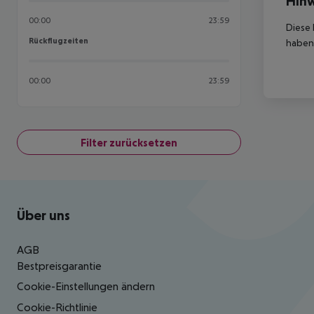
Hinw
00:00
23:59
Diese 
Rückflugzeiten
Rückflugzeiten
haben,
00:00
23:59
Filter zurücksetzen
Footer
Footer navigation
Über uns
AGB
Bestpreisgarantie
Cookie-Einstellungen ändern
Cookie-Richtlinie