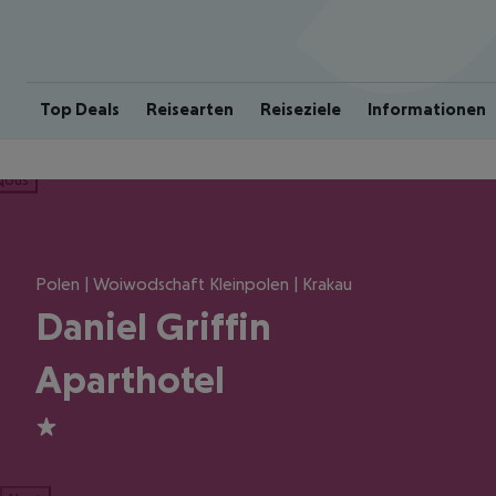
Top Deals
Reisearten
Reiseziele
Informationen
ious
Polen | Woiwodschaft Kleinpolen | Krakau
Daniel Griffin
Aparthotel
1