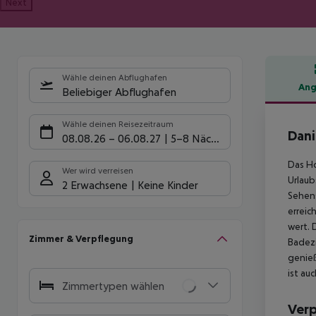
Next
Wähle deinen Abflughafen
Ang
Beliebiger Abflughafen
Hote
Wähle deinen Reisezeitraum
Dani
08.08.26
–
06.08.27
5-8 Nächte
Das Ho
Wer wird verreisen
Urlaub
2 Erwachsene
Keine Kinder
Sehens
erreic
wert. 
Zimmer & Verpflegung
Badezi
genieß
ist au
Zimmertypen wählen
Ver