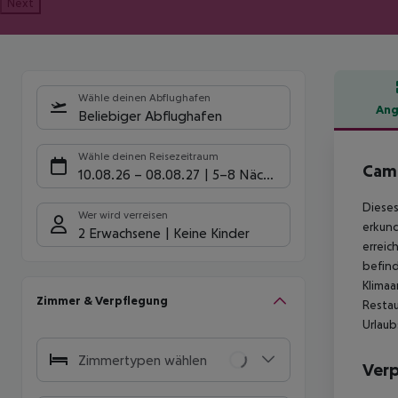
Next
Wähle deinen Abflughafen
Ang
Beliebiger Abflughafen
Hote
Wähle deinen Reisezeitraum
Camp
10.08.26
–
08.08.27
5-8 Nächte
Dieses
Wer wird verreisen
erkund
2 Erwachsene
Keine Kinder
erreic
befind
Klimaa
Zimmer & Verpflegung
Restau
Urlaub
Zimmertypen wählen
Ver