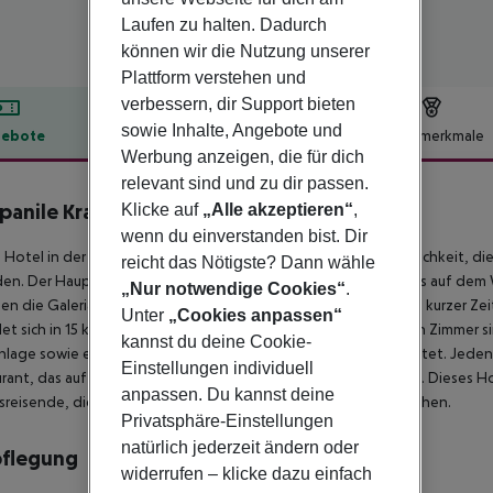
Laufen zu halten. Dadurch
können wir die Nutzung unserer
Plattform verstehen und
verbessern, dir Support bieten
sowie Inhalte, Angebote und
ebote
Hotelbeschreibung
Hotelmerkmale
Werbung anzeigen, die für dich
lbeschreibung
relevant sind und zu dir passen.
anile Krakau
Klicke auf
„Alle akzeptieren“
,
3
wenn du einverstanden bist. Dir
 Hotel in der Krakauer Altstadt bietet seinen Gästen die Möglichkeit, 
reicht das Nötigste? Dann wähle
en. Der Hauptmarkt, die Altstadt selbst und das Königsschloss auf dem
„Nur notwendige Cookies“
.
hen die Galeria Kazimierz und die Galeria Krakowska ebenfalls in kurzer
Unter
„Cookies anpassen“
et sich in 15 km Entfernung. Die komfortablen und geräumigen Zimmer sin
kannst du deine Cookie-
nlage sowie einem eigenen Badezimmer mit Dusche ausgestattet. Jeden 
Einstellungen individuell
rant, das auf polnische und französische Küche spezialisiert ist. Dieses 
anpassen. Du kannst deine
sreisende, die eine praktische Unterkunft im Stadtzentrum suchen.
Privatsphäre-Einstellungen
natürlich jederzeit ändern oder
pflegung
widerrufen – klicke dazu einfach