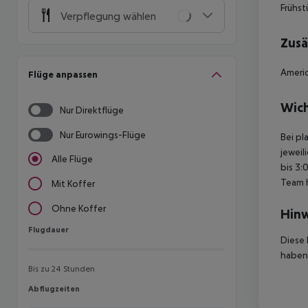
Frühst
Verpflegung wählen
Zusä
Americ
Flüge anpassen
Wich
Nur Direktflüge
Nur Eurowings-Flüge
Bei pl
jeweil
Alle Flüge
bis 3:
Team 
Mit Koffer
Ohne Koffer
Hinw
Flugdauer
Flugdauer
Diese 
haben,
Bis zu 24 Stunden
Abflugzeiten
Abflugzeiten