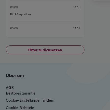
00:00
23:59
Rückflugzeiten
Rückflugzeiten
00:00
23:59
Filter zurücksetzen
Footer
Footer navigation
Über uns
AGB
Bestpreisgarantie
Cookie-Einstellungen ändern
Cookie-Richtlinie