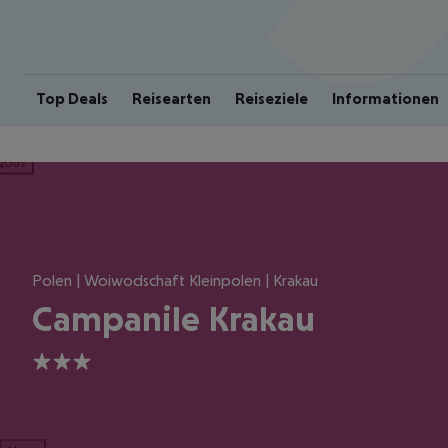
Top Deals
Reisearten
Reiseziele
Informationen
ious
Polen | Woiwodschaft Kleinpolen | Krakau
Campanile Krakau
3