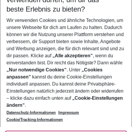
10.08.26
–
08.08.27
5-8 Nächte
beste Erlebnis zu bieten?
Wer wird verreisen
Wir verwenden Cookies und ähnliche Technologien, um
2 Erwachsene
Keine Kinder
unsere Webseite für dich am Laufen zu halten. Dadurch
können wir die Nutzung unserer Plattform verstehen und
Mehr Filter anzeigen
verbessern, dir Support bieten sowie Inhalte, Angebote
und Werbung anzeigen, die für dich relevant sind und zu
dir passen. Klicke auf
„Alle akzeptieren“
, wenn du
einverstanden bist. Dir reicht das Nötigste? Dann wähle
„Nur notwendige Cookies“
. Unter
„Cookies
anpassen“
kannst du deine Cookie-Einstellungen
Footer
Footer navigation
individuell anpassen. Du kannst deine Privatsphäre-
Über uns
Einstellungen natürlich jederzeit ändern oder widerrufen
AGB
– klicke dazu einfach unten auf
„Cookie-Einstellungen
Service & Hilfe
Bestpreisgarantie
ändern“
.
Datenschutz-Informationen
Impressum
Agenturbetreuung
Cookie-Einstellungen ändern
Folge uns
Barrierefreies Reisen
Cookie/Tracking-Informationen
Cookie-Richtlinie
Check-in
Datenschutz