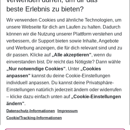
09.08.26
–
07.08.27
5-8 Nächte
beste Erlebnis zu bieten?
Wer wird verreisen
Wir verwenden Cookies und ähnliche Technologien, um
2 Erwachsene
Keine Kinder
unsere Webseite für dich am Laufen zu halten. Dadurch
können wir die Nutzung unserer Plattform verstehen und
Mehr Filter anzeigen
verbessern, dir Support bieten sowie Inhalte, Angebote
und Werbung anzeigen, die für dich relevant sind und zu
dir passen. Klicke auf
„Alle akzeptieren“
, wenn du
einverstanden bist. Dir reicht das Nötigste? Dann wähle
„Nur notwendige Cookies“
. Unter
„Cookies
anpassen“
kannst du deine Cookie-Einstellungen
Footer
Footer navigation
individuell anpassen. Du kannst deine Privatsphäre-
Über uns
Einstellungen natürlich jederzeit ändern oder widerrufen
AGB
– klicke dazu einfach unten auf
„Cookie-Einstellungen
Service & Hilfe
Bestpreisgarantie
ändern“
.
Datenschutz-Informationen
Impressum
Agenturbetreuung
Cookie-Einstellungen ändern
Folge uns
Barrierefreies Reisen
Cookie/Tracking-Informationen
Cookie-Richtlinie
Check-in
Datenschutz