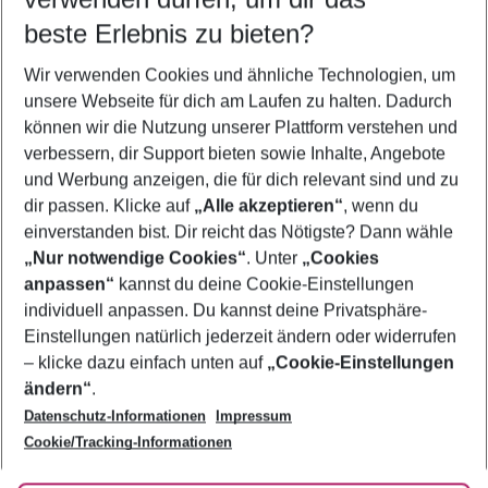
11.08.26
–
09.08.27
5-8 Nächte
beste Erlebnis zu bieten?
Wer wird verreisen
Wir verwenden Cookies und ähnliche Technologien, um
2 Erwachsene
Keine Kinder
unsere Webseite für dich am Laufen zu halten. Dadurch
können wir die Nutzung unserer Plattform verstehen und
Mehr Filter anzeigen
verbessern, dir Support bieten sowie Inhalte, Angebote
und Werbung anzeigen, die für dich relevant sind und zu
dir passen. Klicke auf
„Alle akzeptieren“
, wenn du
einverstanden bist. Dir reicht das Nötigste? Dann wähle
„Nur notwendige Cookies“
. Unter
„Cookies
anpassen“
kannst du deine Cookie-Einstellungen
Footer
Footer navigation
individuell anpassen. Du kannst deine Privatsphäre-
Über uns
Einstellungen natürlich jederzeit ändern oder widerrufen
AGB
– klicke dazu einfach unten auf
„Cookie-Einstellungen
Service & Hilfe
Bestpreisgarantie
ändern“
.
Datenschutz-Informationen
Impressum
Agenturbetreuung
Cookie-Einstellungen ändern
Folge uns
Barrierefreies Reisen
Cookie/Tracking-Informationen
Cookie-Richtlinie
Check-in
Datenschutz