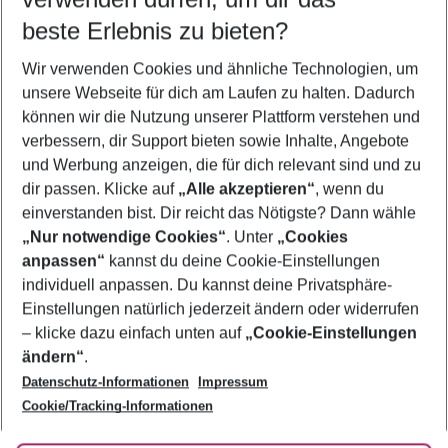
12.08.26
–
10.08.27
5-8 Nächte
beste Erlebnis zu bieten?
Wer wird verreisen
Wir verwenden Cookies und ähnliche Technologien, um
2 Erwachsene
Keine Kinder
unsere Webseite für dich am Laufen zu halten. Dadurch
können wir die Nutzung unserer Plattform verstehen und
Mehr Filter anzeigen
verbessern, dir Support bieten sowie Inhalte, Angebote
und Werbung anzeigen, die für dich relevant sind und zu
dir passen. Klicke auf
„Alle akzeptieren“
, wenn du
einverstanden bist. Dir reicht das Nötigste? Dann wähle
„Nur notwendige Cookies“
. Unter
„Cookies
anpassen“
kannst du deine Cookie-Einstellungen
Footer
Footer navigation
individuell anpassen. Du kannst deine Privatsphäre-
Über uns
Einstellungen natürlich jederzeit ändern oder widerrufen
AGB
– klicke dazu einfach unten auf
„Cookie-Einstellungen
Service & Hilfe
Bestpreisgarantie
ändern“
.
Datenschutz-Informationen
Impressum
Agenturbetreuung
Cookie-Einstellungen ändern
Folge uns
Barrierefreies Reisen
Cookie/Tracking-Informationen
Cookie-Richtlinie
Check-in
Datenschutz