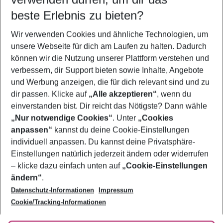
08.08.26
–
06.08.27
5-8 Nächte
beste Erlebnis zu bieten?
Wer wird verreisen
Wir verwenden Cookies und ähnliche Technologien, um
2 Erwachsene
Keine Kinder
unsere Webseite für dich am Laufen zu halten. Dadurch
können wir die Nutzung unserer Plattform verstehen und
Mehr Filter anzeigen
verbessern, dir Support bieten sowie Inhalte, Angebote
und Werbung anzeigen, die für dich relevant sind und zu
dir passen. Klicke auf
„Alle akzeptieren“
, wenn du
einverstanden bist. Dir reicht das Nötigste? Dann wähle
„Nur notwendige Cookies“
. Unter
„Cookies
anpassen“
kannst du deine Cookie-Einstellungen
Footer
Footer navigation
individuell anpassen. Du kannst deine Privatsphäre-
Über uns
Einstellungen natürlich jederzeit ändern oder widerrufen
AGB
– klicke dazu einfach unten auf
„Cookie-Einstellungen
Service & Hilfe
Bestpreisgarantie
ändern“
.
Datenschutz-Informationen
Impressum
Agenturbetreuung
Cookie-Einstellungen ändern
Folge uns
Barrierefreies Reisen
Cookie/Tracking-Informationen
Cookie-Richtlinie
Check-in
Datenschutz