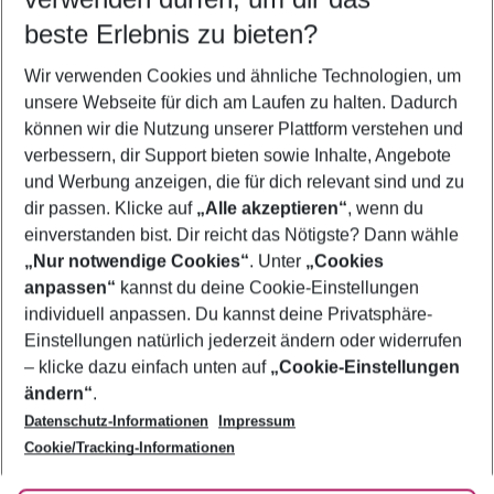
10.08.26
–
08.08.27
5-8 Nächte
beste Erlebnis zu bieten?
Wer wird verreisen
Wir verwenden Cookies und ähnliche Technologien, um
2 Erwachsene
Keine Kinder
unsere Webseite für dich am Laufen zu halten. Dadurch
können wir die Nutzung unserer Plattform verstehen und
Mehr Filter anzeigen
verbessern, dir Support bieten sowie Inhalte, Angebote
und Werbung anzeigen, die für dich relevant sind und zu
dir passen. Klicke auf
„Alle akzeptieren“
, wenn du
einverstanden bist. Dir reicht das Nötigste? Dann wähle
„Nur notwendige Cookies“
. Unter
„Cookies
anpassen“
kannst du deine Cookie-Einstellungen
Footer
Footer navigation
individuell anpassen. Du kannst deine Privatsphäre-
Über uns
Einstellungen natürlich jederzeit ändern oder widerrufen
AGB
– klicke dazu einfach unten auf
„Cookie-Einstellungen
Service & Hilfe
Bestpreisgarantie
ändern“
.
Datenschutz-Informationen
Impressum
Agenturbetreuung
Cookie-Einstellungen ändern
Folge uns
Barrierefreies Reisen
Cookie/Tracking-Informationen
Cookie-Richtlinie
Check-in
Datenschutz