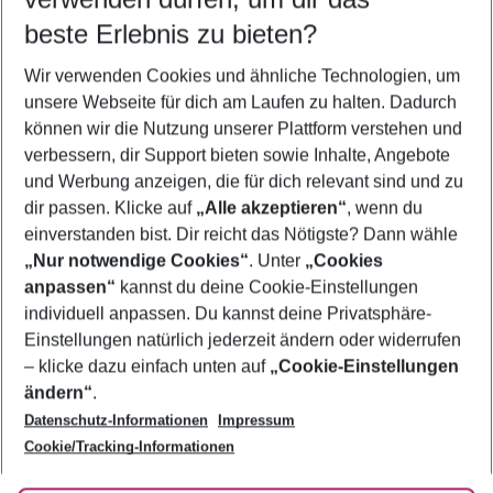
10.08.26
–
08.08.27
5-8 Nächte
beste Erlebnis zu bieten?
Wer wird verreisen
Wir verwenden Cookies und ähnliche Technologien, um
2 Erwachsene
Keine Kinder
unsere Webseite für dich am Laufen zu halten. Dadurch
können wir die Nutzung unserer Plattform verstehen und
Mehr Filter anzeigen
verbessern, dir Support bieten sowie Inhalte, Angebote
und Werbung anzeigen, die für dich relevant sind und zu
dir passen. Klicke auf
„Alle akzeptieren“
, wenn du
einverstanden bist. Dir reicht das Nötigste? Dann wähle
„Nur notwendige Cookies“
. Unter
„Cookies
anpassen“
kannst du deine Cookie-Einstellungen
Footer
Footer navigation
individuell anpassen. Du kannst deine Privatsphäre-
Über uns
Einstellungen natürlich jederzeit ändern oder widerrufen
AGB
– klicke dazu einfach unten auf
„Cookie-Einstellungen
Service & Hilfe
Bestpreisgarantie
ändern“
.
Datenschutz-Informationen
Impressum
Agenturbetreuung
Cookie-Einstellungen ändern
Folge uns
Barrierefreies Reisen
Cookie/Tracking-Informationen
Cookie-Richtlinie
Check-in
Datenschutz