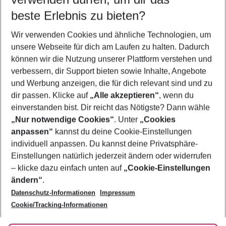
08.08.26
–
06.08.27
5-8 Nächte
beste Erlebnis zu bieten?
Wer wird verreisen
Wir verwenden Cookies und ähnliche Technologien, um
2 Erwachsene
Keine Kinder
unsere Webseite für dich am Laufen zu halten. Dadurch
können wir die Nutzung unserer Plattform verstehen und
Mehr Filter anzeigen
verbessern, dir Support bieten sowie Inhalte, Angebote
und Werbung anzeigen, die für dich relevant sind und zu
dir passen. Klicke auf
„Alle akzeptieren“
, wenn du
einverstanden bist. Dir reicht das Nötigste? Dann wähle
„Nur notwendige Cookies“
. Unter
„Cookies
anpassen“
kannst du deine Cookie-Einstellungen
Footer
Footer navigation
individuell anpassen. Du kannst deine Privatsphäre-
Über uns
Einstellungen natürlich jederzeit ändern oder widerrufen
AGB
– klicke dazu einfach unten auf
„Cookie-Einstellungen
Service & Hilfe
Bestpreisgarantie
ändern“
.
Datenschutz-Informationen
Impressum
Agenturbetreuung
Cookie-Einstellungen ändern
Folge uns
Barrierefreies Reisen
Cookie/Tracking-Informationen
Cookie-Richtlinie
Check-in
Datenschutz