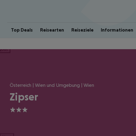
Top Deals
Reisearten
Reiseziele
Informationen
ious
Österreich | Wien und Umgebung | Wien
Zipser
3