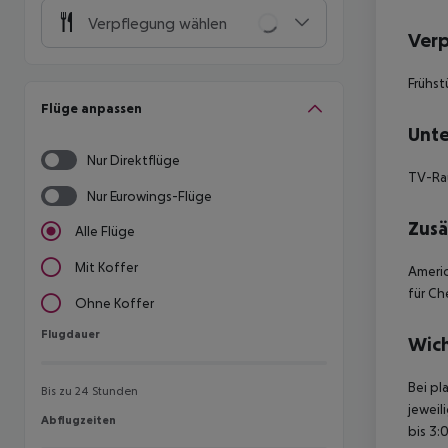
Verpflegung wählen
Ver
Frühst
Flüge anpassen
Unte
Nur Direktflüge
TV-R
Nur Eurowings-Flüge
Zusä
Alle Flüge
Mit Koffer
Americ
für Ch
Ohne Koffer
Flugdauer
Flugdauer
Wich
Bei pl
Bis zu 24 Stunden
jeweil
Abflugzeiten
Abflugzeiten
bis 3: