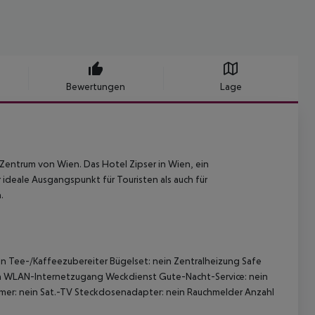
Bewertungen
Lage
 Zentrum von Wien. Das Hotel Zipser in Wien, ein
 ideale Ausgangspunkt für Touristen als auch für
.
in
Tee-/Kaffeezubereiter
Bügelset: nein
Zentralheizung
Safe
n
WLAN-Internetzugang
Weckdienst
Gute-Nacht-Service: nein
mer: nein
Sat.-TV
Steckdosenadapter: nein
Rauchmelder
Anzahl