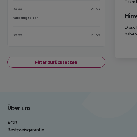
Team 
00:00
23:59
Hinw
Rückflugzeiten
Rückflugzeiten
Diese 
haben,
00:00
23:59
Filter zurücksetzen
Footer
Footer navigation
Über uns
AGB
Bestpreisgarantie