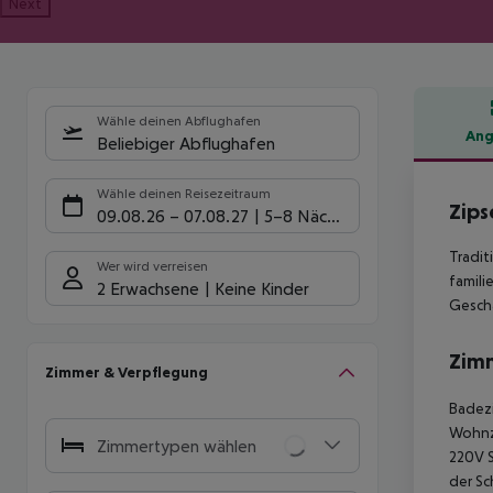
Next
Wähle deinen Abflughafen
Ang
Beliebiger Abflughafen
Hote
Wähle deinen Reisezeitraum
Zips
09.08.26
–
07.08.27
5-8 Nächte
Tradit
Wer wird verreisen
famili
2 Erwachsene
Keine Kinder
Geschä
Zim
Zimmer & Verpflegung
Badez
Wohnz
Zimmertypen wählen
220V 
der Sc