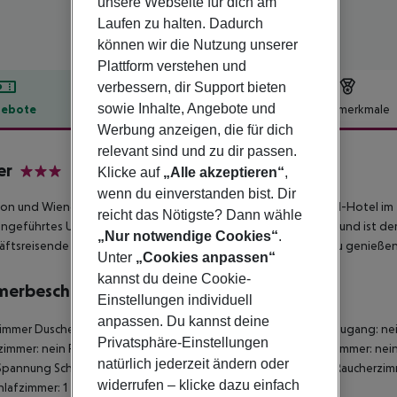
unsere Webseite für dich am
Laufen zu halten. Dadurch
können wir die Nutzung unserer
Plattform verstehen und
verbessern, dir Support bieten
sowie Inhalte, Angebote und
ebote
Hotelbeschreibung
Hotelmerkmale
Werbung anzeigen, die für dich
lbeschreibung
relevant sind und zu dir passen.
er
Klicke auf
„Alle akzeptieren“
,
3
wenn du einverstanden bist. Dir
ion und Wiener Gastlichkeit verkörpern das Flair des Jugendstil-Hotel im
reicht das Nötigste? Dann wähle
engeführtes Unternehmen, besticht durch seine zentrale Lage und ist der
„Nur notwendige Cookies“
.
ftsreisende nach Wien in all seiner Schönheit und Romantik zu genießen
Unter
„Cookies anpassen“
kannst du deine Cookie-
merbeschreibung
Einstellungen individuell
anpassen. Du kannst deine
immer
Dusche
Haartrockner
Direktwahltelefon
Radio
Internetzugang: ne
Privatsphäre-Einstellungen
immer: nein
Für Rollstühle geeignet: nein
Barrierefreies Badezimmer: nei
natürlich jederzeit ändern oder
Spannung
Schreibtisch
Vergrößerungsspiegel
Ventilator: nein
Raucherzim
widerrufen – klicke dazu einfach
hlafzimmer: 1
Zimmerreinigung