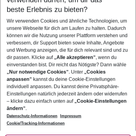
10.08.26
–
08.08.27
5-8 Nächte
beste Erlebnis zu bieten?
Wer wird verreisen
Wir verwenden Cookies und ähnliche Technologien, um
2 Erwachsene
Keine Kinder
unsere Webseite für dich am Laufen zu halten. Dadurch
können wir die Nutzung unserer Plattform verstehen und
Mehr Filter anzeigen
verbessern, dir Support bieten sowie Inhalte, Angebote
und Werbung anzeigen, die für dich relevant sind und zu
dir passen. Klicke auf
„Alle akzeptieren“
, wenn du
einverstanden bist. Dir reicht das Nötigste? Dann wähle
„Nur notwendige Cookies“
. Unter
„Cookies
anpassen“
kannst du deine Cookie-Einstellungen
Footer
Footer navigation
individuell anpassen. Du kannst deine Privatsphäre-
Über uns
Einstellungen natürlich jederzeit ändern oder widerrufen
AGB
– klicke dazu einfach unten auf
„Cookie-Einstellungen
Service & Hilfe
Bestpreisgarantie
ändern“
.
Datenschutz-Informationen
Impressum
Agenturbetreuung
Cookie-Einstellungen ändern
Folge uns
Barrierefreies Reisen
Cookie/Tracking-Informationen
Cookie-Richtlinie
Check-in
Datenschutz