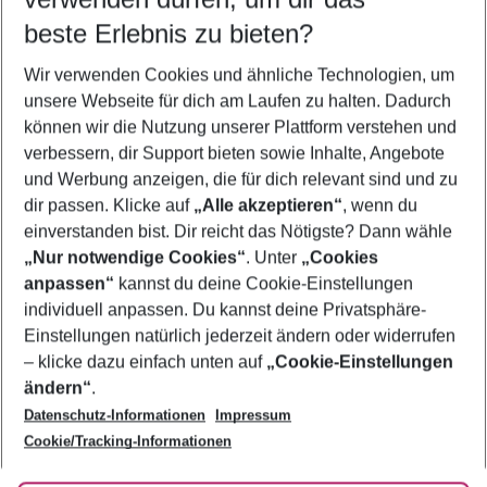
11.08.26
–
09.08.27
5-8 Nächte
beste Erlebnis zu bieten?
Wer wird verreisen
Wir verwenden Cookies und ähnliche Technologien, um
2 Erwachsene
Keine Kinder
unsere Webseite für dich am Laufen zu halten. Dadurch
können wir die Nutzung unserer Plattform verstehen und
Mehr Filter anzeigen
verbessern, dir Support bieten sowie Inhalte, Angebote
und Werbung anzeigen, die für dich relevant sind und zu
dir passen. Klicke auf
„Alle akzeptieren“
, wenn du
einverstanden bist. Dir reicht das Nötigste? Dann wähle
„Nur notwendige Cookies“
. Unter
„Cookies
anpassen“
kannst du deine Cookie-Einstellungen
Footer
Footer navigation
individuell anpassen. Du kannst deine Privatsphäre-
Über uns
Einstellungen natürlich jederzeit ändern oder widerrufen
AGB
– klicke dazu einfach unten auf
„Cookie-Einstellungen
Service & Hilfe
Bestpreisgarantie
ändern“
.
Datenschutz-Informationen
Impressum
Agenturbetreuung
Cookie-Einstellungen ändern
Folge uns
Barrierefreies Reisen
Cookie/Tracking-Informationen
Cookie-Richtlinie
Check-in
Datenschutz