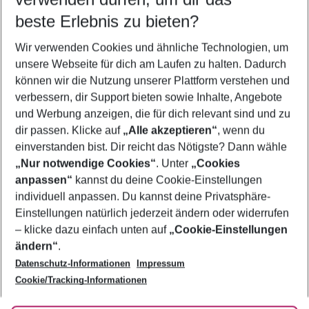
10.08.26
–
08.08.27
5-8 Nächte
beste Erlebnis zu bieten?
Wer wird verreisen
Wir verwenden Cookies und ähnliche Technologien, um
2 Erwachsene
Keine Kinder
unsere Webseite für dich am Laufen zu halten. Dadurch
können wir die Nutzung unserer Plattform verstehen und
Mehr Filter anzeigen
verbessern, dir Support bieten sowie Inhalte, Angebote
und Werbung anzeigen, die für dich relevant sind und zu
dir passen. Klicke auf
„Alle akzeptieren“
, wenn du
einverstanden bist. Dir reicht das Nötigste? Dann wähle
„Nur notwendige Cookies“
. Unter
„Cookies
anpassen“
kannst du deine Cookie-Einstellungen
Footer
Footer navigation
individuell anpassen. Du kannst deine Privatsphäre-
Über uns
Einstellungen natürlich jederzeit ändern oder widerrufen
AGB
– klicke dazu einfach unten auf
„Cookie-Einstellungen
Service & Hilfe
Bestpreisgarantie
ändern“
.
Datenschutz-Informationen
Impressum
Agenturbetreuung
Cookie-Einstellungen ändern
Folge uns
Barrierefreies Reisen
Cookie/Tracking-Informationen
Cookie-Richtlinie
Check-in
Datenschutz