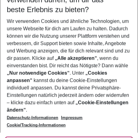
09.08.26
–
07.08.27
5-8 Nächte
beste Erlebnis zu bieten?
Wer wird verreisen
Wir verwenden Cookies und ähnliche Technologien, um
2 Erwachsene
Keine Kinder
unsere Webseite für dich am Laufen zu halten. Dadurch
können wir die Nutzung unserer Plattform verstehen und
Mehr Filter anzeigen
verbessern, dir Support bieten sowie Inhalte, Angebote
und Werbung anzeigen, die für dich relevant sind und zu
dir passen. Klicke auf
„Alle akzeptieren“
, wenn du
einverstanden bist. Dir reicht das Nötigste? Dann wähle
„Nur notwendige Cookies“
. Unter
„Cookies
anpassen“
kannst du deine Cookie-Einstellungen
Footer
Footer navigation
individuell anpassen. Du kannst deine Privatsphäre-
Über uns
Einstellungen natürlich jederzeit ändern oder widerrufen
AGB
– klicke dazu einfach unten auf
„Cookie-Einstellungen
Service & Hilfe
Bestpreisgarantie
ändern“
.
Datenschutz-Informationen
Impressum
Agenturbetreuung
Cookie-Einstellungen ändern
Folge uns
Barrierefreies Reisen
Cookie/Tracking-Informationen
Cookie-Richtlinie
Check-in
Datenschutz