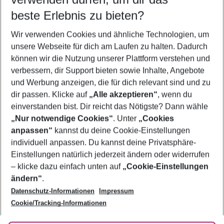
11.08.26
–
09.08.27
5-8 Nächte
beste Erlebnis zu bieten?
Wer wird verreisen
Wir verwenden Cookies und ähnliche Technologien, um
2 Erwachsene
Keine Kinder
unsere Webseite für dich am Laufen zu halten. Dadurch
können wir die Nutzung unserer Plattform verstehen und
Mehr Filter anzeigen
verbessern, dir Support bieten sowie Inhalte, Angebote
und Werbung anzeigen, die für dich relevant sind und zu
dir passen. Klicke auf
„Alle akzeptieren“
, wenn du
einverstanden bist. Dir reicht das Nötigste? Dann wähle
„Nur notwendige Cookies“
. Unter
„Cookies
anpassen“
kannst du deine Cookie-Einstellungen
Footer
Footer navigation
individuell anpassen. Du kannst deine Privatsphäre-
Über uns
Einstellungen natürlich jederzeit ändern oder widerrufen
AGB
– klicke dazu einfach unten auf
„Cookie-Einstellungen
Service & Hilfe
Bestpreisgarantie
ändern“
.
Datenschutz-Informationen
Impressum
Agenturbetreuung
Cookie-Einstellungen ändern
Folge uns
Barrierefreies Reisen
Cookie/Tracking-Informationen
Cookie-Richtlinie
Check-in
Datenschutz