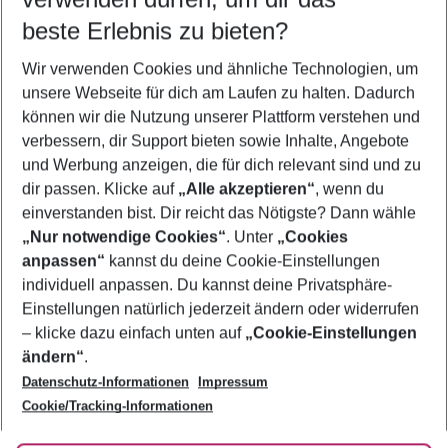
09.08.26
–
07.08.27
5-8 Nächte
beste Erlebnis zu bieten?
Wer wird verreisen
Wir verwenden Cookies und ähnliche Technologien, um
2 Erwachsene
Keine Kinder
unsere Webseite für dich am Laufen zu halten. Dadurch
können wir die Nutzung unserer Plattform verstehen und
Mehr Filter anzeigen
verbessern, dir Support bieten sowie Inhalte, Angebote
und Werbung anzeigen, die für dich relevant sind und zu
dir passen. Klicke auf
„Alle akzeptieren“
, wenn du
einverstanden bist. Dir reicht das Nötigste? Dann wähle
„Nur notwendige Cookies“
. Unter
„Cookies
anpassen“
kannst du deine Cookie-Einstellungen
Footer
Footer navigation
individuell anpassen. Du kannst deine Privatsphäre-
Über uns
Einstellungen natürlich jederzeit ändern oder widerrufen
AGB
– klicke dazu einfach unten auf
„Cookie-Einstellungen
Service & Hilfe
Bestpreisgarantie
ändern“
.
Datenschutz-Informationen
Impressum
Agenturbetreuung
Cookie-Einstellungen ändern
Folge uns
Barrierefreies Reisen
Cookie/Tracking-Informationen
Cookie-Richtlinie
Check-in
Datenschutz