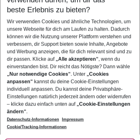
12.08.26
–
10.08.27
5-8 Nächte
beste Erlebnis zu bieten?
Wer wird verreisen
Wir verwenden Cookies und ähnliche Technologien, um
2 Erwachsene
Keine Kinder
unsere Webseite für dich am Laufen zu halten. Dadurch
können wir die Nutzung unserer Plattform verstehen und
Mehr Filter anzeigen
verbessern, dir Support bieten sowie Inhalte, Angebote
und Werbung anzeigen, die für dich relevant sind und zu
dir passen. Klicke auf
„Alle akzeptieren“
, wenn du
einverstanden bist. Dir reicht das Nötigste? Dann wähle
„Nur notwendige Cookies“
. Unter
„Cookies
anpassen“
kannst du deine Cookie-Einstellungen
Footer
Footer navigation
individuell anpassen. Du kannst deine Privatsphäre-
Über uns
Einstellungen natürlich jederzeit ändern oder widerrufen
AGB
– klicke dazu einfach unten auf
„Cookie-Einstellungen
Service & Hilfe
Bestpreisgarantie
ändern“
.
Datenschutz-Informationen
Impressum
Agenturbetreuung
Cookie-Einstellungen ändern
Folge uns
Barrierefreies Reisen
Cookie/Tracking-Informationen
Cookie-Richtlinie
Check-in
Datenschutz