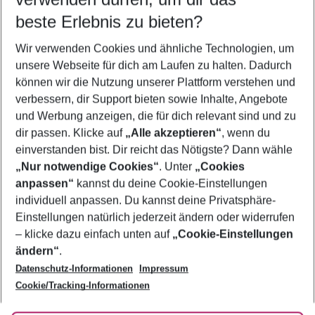
11.08.26
–
09.08.27
5-8 Nächte
beste Erlebnis zu bieten?
Wer wird verreisen
Wir verwenden Cookies und ähnliche Technologien, um
2 Erwachsene
Keine Kinder
unsere Webseite für dich am Laufen zu halten. Dadurch
können wir die Nutzung unserer Plattform verstehen und
Mehr Filter anzeigen
verbessern, dir Support bieten sowie Inhalte, Angebote
und Werbung anzeigen, die für dich relevant sind und zu
dir passen. Klicke auf
„Alle akzeptieren“
, wenn du
einverstanden bist. Dir reicht das Nötigste? Dann wähle
„Nur notwendige Cookies“
. Unter
„Cookies
anpassen“
kannst du deine Cookie-Einstellungen
Footer
Footer navigation
individuell anpassen. Du kannst deine Privatsphäre-
Über uns
Einstellungen natürlich jederzeit ändern oder widerrufen
AGB
– klicke dazu einfach unten auf
„Cookie-Einstellungen
Service & Hilfe
Bestpreisgarantie
ändern“
.
Datenschutz-Informationen
Impressum
Agenturbetreuung
Cookie-Einstellungen ändern
Folge uns
Barrierefreies Reisen
Cookie/Tracking-Informationen
Cookie-Richtlinie
Check-in
Datenschutz