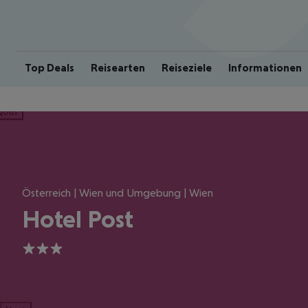
Top Deals
Reisearten
Reiseziele
Informationen
ious
Österreich | Wien und Umgebung | Wien
Hotel Post
3