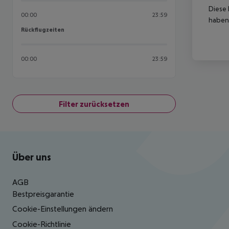
Diese 
00:00
23:59
haben,
Rückflugzeiten
Rückflugzeiten
00:00
23:59
Filter zurücksetzen
Footer
Footer navigation
Über uns
AGB
Bestpreisgarantie
Cookie-Einstellungen ändern
Cookie-Richtlinie