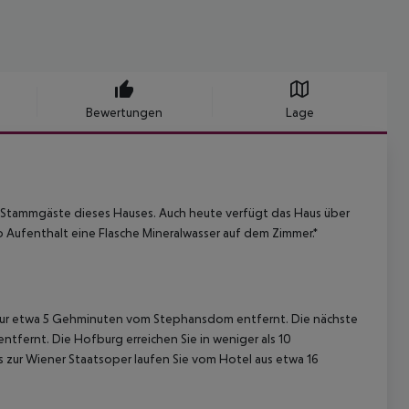
Bewertungen
Lage
 Stammgäste dieses Hauses. Auch heute verfügt das Haus über
o Aufenthalt eine Flasche Mineralwasser auf dem Zimmer.*
s, nur etwa 5 Gehminuten vom Stephansdom entfernt. Die nächste
tfernt. Die Hofburg erreichen Sie in weniger als 10
 zur Wiener Staatsoper laufen Sie vom Hotel aus etwa 16