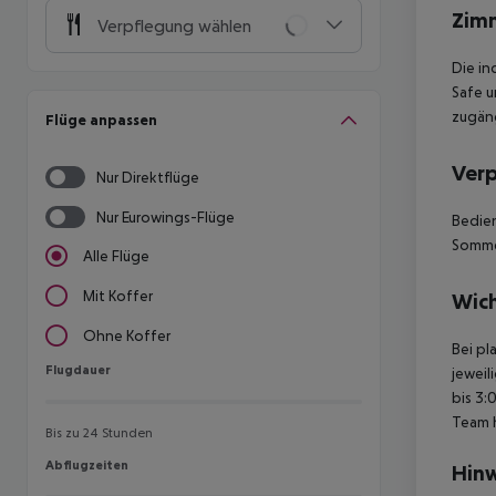
Zim
Verpflegung wählen
Die in
Safe u
zugäng
Flüge anpassen
Ver
Nur Direktflüge
Nur Eurowings-Flüge
Bedien
Sommer
Alle Flüge
Mit Koffer
Wich
Ohne Koffer
Bei pl
Flugdauer
Flugdauer
jeweil
bis 3:
Team 
Bis zu 24 Stunden
Abflugzeiten
Abflugzeiten
Hinw