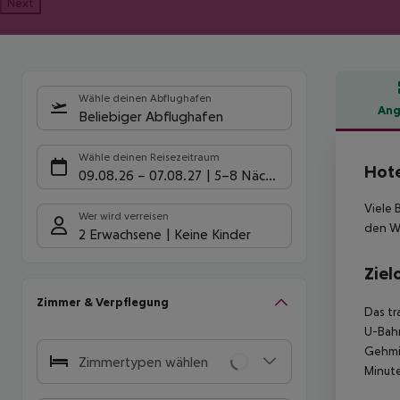
Next
Wähle deinen Abflughafen
Ang
Beliebiger Abflughafen
Hote
Wähle deinen Reisezeitraum
Hote
09.08.26
–
07.08.27
5-8 Nächte
Viele 
Wer wird verreisen
den Wi
2 Erwachsene
Keine Kinder
Ziel
Zimmer & Verpflegung
Das tr
U-Bahn
Gehmin
Zimmertypen wählen
Minut