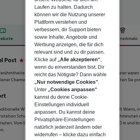
Laufen zu halten. Dadurch
können wir die Nutzung unserer
Plattform verstehen und
verbessern, dir Support bieten
sowie Inhalte, Angebote und
ebote
Hotelbeschreibung
Hotelmerkmale
Werbung anzeigen, die für dich
lbeschreibung
relevant sind und zu dir passen.
l Post
Klicke auf
„Alle akzeptieren“
,
3
wenn du einverstanden bist. Dir
Berühmtheiten wie Mozart, Chopin, Haydn, Nietzsche und Wagner waren
reicht das Nötigste? Dann wähle
ener Charme und die typische Gastlichkeit.
*Bei Buchung erhalten Sie pr
„Nur notwendige Cookies“
.
Unter
„Cookies anpassen“
ort
kannst du deine Cookie-
Einstellungen individuell
aditionelle Wiener 3 Sterne Hotel liegt mitten in der Innenstadt Wien
anpassen. Du kannst deine
station Schwedenplatz (Linien U1 und U4) liegt nur etwa 2 Gehminuten en
Privatsphäre-Einstellungen
uten. Vom Einkaufsboulevard Kärntner Straße trennen Sie 800 m und bis
natürlich jederzeit ändern oder
en.
widerrufen – klicke dazu einfach