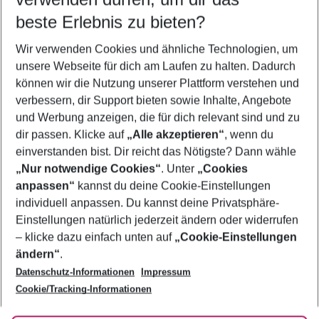
08.08.26
–
06.08.27
5-8 Nächte
beste Erlebnis zu bieten?
Wer wird verreisen
Wir verwenden Cookies und ähnliche Technologien, um
2 Erwachsene
Keine Kinder
unsere Webseite für dich am Laufen zu halten. Dadurch
können wir die Nutzung unserer Plattform verstehen und
Mehr Filter anzeigen
verbessern, dir Support bieten sowie Inhalte, Angebote
und Werbung anzeigen, die für dich relevant sind und zu
dir passen. Klicke auf
„Alle akzeptieren“
, wenn du
einverstanden bist. Dir reicht das Nötigste? Dann wähle
„Nur notwendige Cookies“
. Unter
„Cookies
anpassen“
kannst du deine Cookie-Einstellungen
Footer
Footer navigation
individuell anpassen. Du kannst deine Privatsphäre-
Über uns
Einstellungen natürlich jederzeit ändern oder widerrufen
AGB
– klicke dazu einfach unten auf
„Cookie-Einstellungen
Service & Hilfe
Bestpreisgarantie
ändern“
.
Datenschutz-Informationen
Impressum
Agenturbetreuung
Cookie-Einstellungen ändern
Folge uns
Barrierefreies Reisen
Cookie/Tracking-Informationen
Cookie-Richtlinie
Check-in
Datenschutz