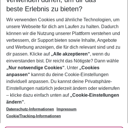
11.08.26
–
09.08.27
5-8 Nächte
beste Erlebnis zu bieten?
Wer wird verreisen
Wir verwenden Cookies und ähnliche Technologien, um
2 Erwachsene
Keine Kinder
unsere Webseite für dich am Laufen zu halten. Dadurch
können wir die Nutzung unserer Plattform verstehen und
Mehr Filter anzeigen
verbessern, dir Support bieten sowie Inhalte, Angebote
und Werbung anzeigen, die für dich relevant sind und zu
dir passen. Klicke auf
„Alle akzeptieren“
, wenn du
einverstanden bist. Dir reicht das Nötigste? Dann wähle
„Nur notwendige Cookies“
. Unter
„Cookies
anpassen“
kannst du deine Cookie-Einstellungen
Footer
Footer navigation
individuell anpassen. Du kannst deine Privatsphäre-
Über uns
Einstellungen natürlich jederzeit ändern oder widerrufen
AGB
– klicke dazu einfach unten auf
„Cookie-Einstellungen
Service & Hilfe
Bestpreisgarantie
ändern“
.
Datenschutz-Informationen
Impressum
Agenturbetreuung
Cookie-Einstellungen ändern
Folge uns
Barrierefreies Reisen
Cookie/Tracking-Informationen
Cookie-Richtlinie
Check-in
Datenschutz