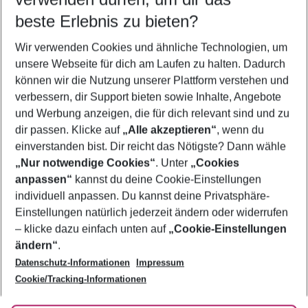
08.08.26
–
06.08.27
5-8 Nächte
beste Erlebnis zu bieten?
Wer wird verreisen
Wir verwenden Cookies und ähnliche Technologien, um
2 Erwachsene
Keine Kinder
unsere Webseite für dich am Laufen zu halten. Dadurch
können wir die Nutzung unserer Plattform verstehen und
Mehr Filter anzeigen
verbessern, dir Support bieten sowie Inhalte, Angebote
und Werbung anzeigen, die für dich relevant sind und zu
dir passen. Klicke auf
„Alle akzeptieren“
, wenn du
einverstanden bist. Dir reicht das Nötigste? Dann wähle
„Nur notwendige Cookies“
. Unter
„Cookies
anpassen“
kannst du deine Cookie-Einstellungen
Footer
Footer navigation
individuell anpassen. Du kannst deine Privatsphäre-
Über uns
Einstellungen natürlich jederzeit ändern oder widerrufen
AGB
– klicke dazu einfach unten auf
„Cookie-Einstellungen
Service & Hilfe
Bestpreisgarantie
ändern“
.
Datenschutz-Informationen
Impressum
Agenturbetreuung
Cookie-Einstellungen ändern
Folge uns
Barrierefreies Reisen
Cookie/Tracking-Informationen
Cookie-Richtlinie
Check-in
Datenschutz