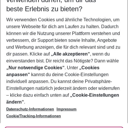
09.08.26
–
07.08.27
5-8 Nächte
beste Erlebnis zu bieten?
Wer wird verreisen
Wir verwenden Cookies und ähnliche Technologien, um
2 Erwachsene
Keine Kinder
unsere Webseite für dich am Laufen zu halten. Dadurch
können wir die Nutzung unserer Plattform verstehen und
Mehr Filter anzeigen
verbessern, dir Support bieten sowie Inhalte, Angebote
und Werbung anzeigen, die für dich relevant sind und zu
dir passen. Klicke auf
„Alle akzeptieren“
, wenn du
einverstanden bist. Dir reicht das Nötigste? Dann wähle
„Nur notwendige Cookies“
. Unter
„Cookies
anpassen“
kannst du deine Cookie-Einstellungen
Footer
Footer navigation
individuell anpassen. Du kannst deine Privatsphäre-
Über uns
Einstellungen natürlich jederzeit ändern oder widerrufen
AGB
– klicke dazu einfach unten auf
„Cookie-Einstellungen
Service & Hilfe
Bestpreisgarantie
ändern“
.
Datenschutz-Informationen
Impressum
Agenturbetreuung
Cookie-Einstellungen ändern
Folge uns
Barrierefreies Reisen
Cookie/Tracking-Informationen
Cookie-Richtlinie
Check-in
Datenschutz