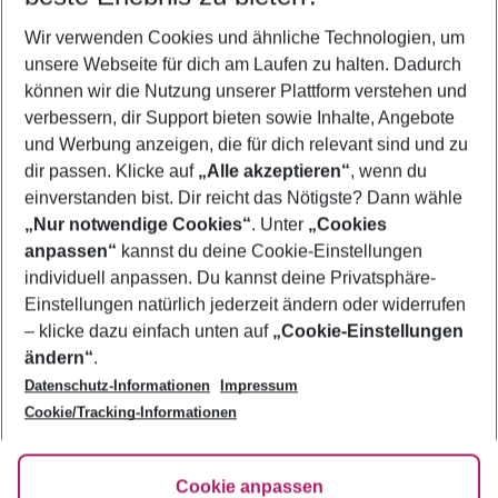
Wer wird verreisen
Wir verwenden Cookies und ähnliche Technologien, um
2 Erwachsene
Keine Kinder
unsere Webseite für dich am Laufen zu halten. Dadurch
können wir die Nutzung unserer Plattform verstehen und
Mehr Filter anzeigen
verbessern, dir Support bieten sowie Inhalte, Angebote
und Werbung anzeigen, die für dich relevant sind und zu
dir passen. Klicke auf
„Alle akzeptieren“
, wenn du
einverstanden bist. Dir reicht das Nötigste? Dann wähle
„Nur notwendige Cookies“
. Unter
„Cookies
anpassen“
kannst du deine Cookie-Einstellungen
Footer
Footer navigation
individuell anpassen. Du kannst deine Privatsphäre-
Über uns
Einstellungen natürlich jederzeit ändern oder widerrufen
AGB
– klicke dazu einfach unten auf
„Cookie-Einstellungen
Service & Hilfe
Bestpreisgarantie
ändern“
.
Datenschutz-Informationen
Impressum
Agenturbetreuung
Cookie-Einstellungen ändern
Folge uns
Barrierefreies Reisen
Cookie/Tracking-Informationen
Cookie-Richtlinie
Check-in
Datenschutz
FAQ
Fakten
Cookie anpassen
HanseMerkur Reiseversicherung
Flexibel buchen