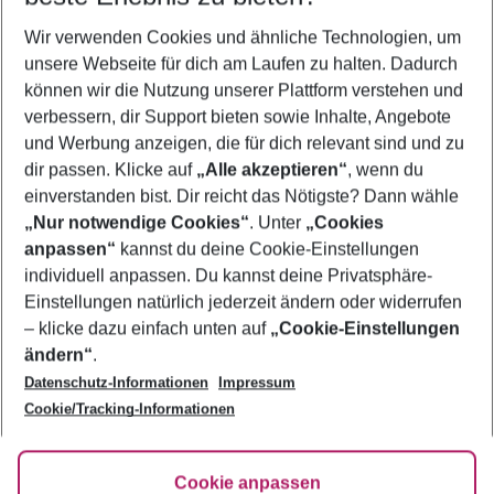
Wer wird verreisen
Wir verwenden Cookies und ähnliche Technologien, um
2 Erwachsene
Keine Kinder
unsere Webseite für dich am Laufen zu halten. Dadurch
können wir die Nutzung unserer Plattform verstehen und
Mehr Filter anzeigen
verbessern, dir Support bieten sowie Inhalte, Angebote
und Werbung anzeigen, die für dich relevant sind und zu
dir passen. Klicke auf
„Alle akzeptieren“
, wenn du
einverstanden bist. Dir reicht das Nötigste? Dann wähle
„Nur notwendige Cookies“
. Unter
„Cookies
anpassen“
kannst du deine Cookie-Einstellungen
Footer
Footer navigation
individuell anpassen. Du kannst deine Privatsphäre-
Über uns
Einstellungen natürlich jederzeit ändern oder widerrufen
AGB
– klicke dazu einfach unten auf
„Cookie-Einstellungen
Service & Hilfe
Bestpreisgarantie
ändern“
.
Datenschutz-Informationen
Impressum
Agenturbetreuung
Cookie-Einstellungen ändern
Folge uns
Barrierefreies Reisen
Cookie/Tracking-Informationen
Cookie-Richtlinie
Check-in
Datenschutz
FAQ
Fakten
Cookie anpassen
HanseMerkur Reiseversicherung
Flexibel buchen