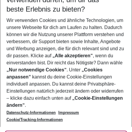
08.08.26
–
06.08.27
5-8 Nächte
beste Erlebnis zu bieten?
Wer wird verreisen
Wir verwenden Cookies und ähnliche Technologien, um
2 Erwachsene
Keine Kinder
unsere Webseite für dich am Laufen zu halten. Dadurch
können wir die Nutzung unserer Plattform verstehen und
Mehr Filter anzeigen
verbessern, dir Support bieten sowie Inhalte, Angebote
und Werbung anzeigen, die für dich relevant sind und zu
dir passen. Klicke auf
„Alle akzeptieren“
, wenn du
einverstanden bist. Dir reicht das Nötigste? Dann wähle
„Nur notwendige Cookies“
. Unter
„Cookies
anpassen“
kannst du deine Cookie-Einstellungen
Footer
Footer navigation
individuell anpassen. Du kannst deine Privatsphäre-
Über uns
Einstellungen natürlich jederzeit ändern oder widerrufen
AGB
– klicke dazu einfach unten auf
„Cookie-Einstellungen
Service & Hilfe
Bestpreisgarantie
ändern“
.
Datenschutz-Informationen
Impressum
Agenturbetreuung
Cookie-Einstellungen ändern
Folge uns
Barrierefreies Reisen
Cookie/Tracking-Informationen
Cookie-Richtlinie
Check-in
Datenschutz