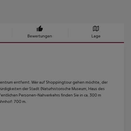
Bewertungen
Lage
dtzentrum entfernt. Wer auf Shoppingtour gehen möchte, der
würdigkeiten der Stadt (Naturhistorische Museum, Haus des
fentlichen Personen-Nahverkehrs finden Sie in ca. 300 m
Bahnhof: 700 m.