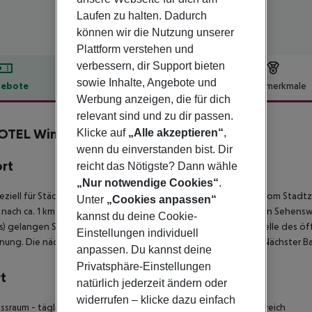
Laufen zu halten. Dadurch
können wir die Nutzung unserer
Plattform verstehen und
verbessern, dir Support bieten
sowie Inhalte, Angebote und
ebote
Hotelbeschreibung
Hotelmerkmale
Werbung anzeigen, die für dich
lbeschreibung
relevant sind und zu dir passen.
OTEL Wimberger Wien
Klicke auf
„Alle akzeptieren“
,
4
wenn du einverstanden bist. Dir
ort
reicht das Nötigste? Dann wähle
„Nur notwendige Cookies“
.
eziell für Städtereisende ideale Unterkunft liegt etwa 5,6 km vom Sta
Unter
„Cookies anpassen“
 nach ca. 1 km die nächsten Einkaufsmöglichkeiten. Zu beliebten Sehens
kannst du deine Cookie-
) gelangen Sie nach rund 2,6 km. Die nächstgelegene Haltestelle des öf
Einstellungen individuell
nung. Die nächste U-Bahn-Haltestelle liegt direkt beim Haus. Nächster 
anpassen. Du kannst deine
Privatsphäre-Einstellungen
t
natürlich jederzeit ändern oder
widerrufen – klicke dazu einfach
essraum - täglich geöffnet von 06:30 - 24:00 Uhr
- Wellnessbereich