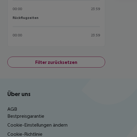
00:00
23:59
Rückflugzeiten
Rückflugzeiten
00:00
23:59
Filter zurücksetzen
Footer
Footer navigation
Über uns
AGB
Bestpreisgarantie
Cookie-Einstellungen ändern
Cookie-Richtlinie