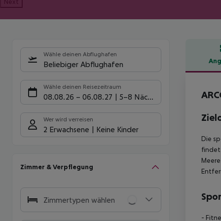
Next
Wähle deinen Abflughafen
Ang
Beliebiger Abflughafen
Hote
Wähle deinen Reisezeitraum
ARC
08.08.26
–
06.08.27
5-8 Nächte
Ziel
Wer wird verreisen
2 Erwachsene
Keine Kinder
Die sp
findet
Meeres
Zimmer & Verpflegung
Entfer
Spor
Zimmertypen wählen
- Fitn