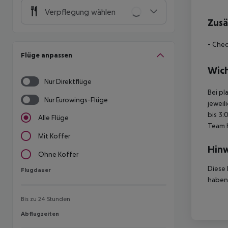
Verpflegung wählen
Zusä
- Chec
Flüge anpassen
Wich
Nur Direktflüge
Bei pl
Nur Eurowings-Flüge
jeweil
bis 3:
Alle Flüge
Team 
Mit Koffer
Hinw
Ohne Koffer
Diese 
Flugdauer
Flugdauer
haben,
Bis zu 24 Stunden
Abflugzeiten
Abflugzeiten