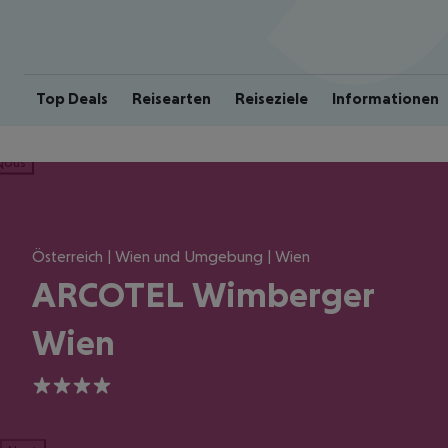
Top Deals
Reisearten
Reiseziele
Informationen
ious
Österreich | Wien und Umgebung | Wien
ARCOTEL Wimberger
Wien
4