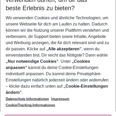
08.08.26
–
06.08.27
5-8 Nächte
beste Erlebnis zu bieten?
Wer wird verreisen
Wir verwenden Cookies und ähnliche Technologien, um
2 Erwachsene
Keine Kinder
unsere Webseite für dich am Laufen zu halten. Dadurch
können wir die Nutzung unserer Plattform verstehen und
Mehr Filter anzeigen
verbessern, dir Support bieten sowie Inhalte, Angebote
und Werbung anzeigen, die für dich relevant sind und zu
dir passen. Klicke auf
„Alle akzeptieren“
, wenn du
einverstanden bist. Dir reicht das Nötigste? Dann wähle
„Nur notwendige Cookies“
. Unter
„Cookies
anpassen“
kannst du deine Cookie-Einstellungen
Footer
Footer navigation
individuell anpassen. Du kannst deine Privatsphäre-
Über uns
Einstellungen natürlich jederzeit ändern oder widerrufen
AGB
– klicke dazu einfach unten auf
„Cookie-Einstellungen
Service & Hilfe
Bestpreisgarantie
ändern“
.
Datenschutz-Informationen
Impressum
Agenturbetreuung
Cookie-Einstellungen ändern
Folge uns
Barrierefreies Reisen
Cookie/Tracking-Informationen
Cookie-Richtlinie
Check-in
Datenschutz