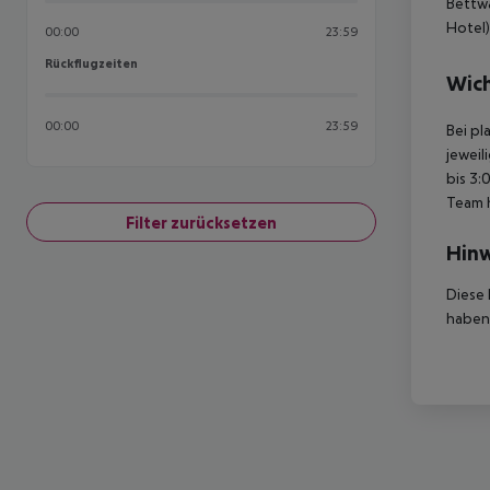
Bettw
Hotel)
00:00
23:59
Rückflugzeiten
Rückflugzeiten
Wich
00:00
23:59
Bei pl
jeweil
bis 3:
Team 
Filter zurücksetzen
Hinw
Diese 
haben,