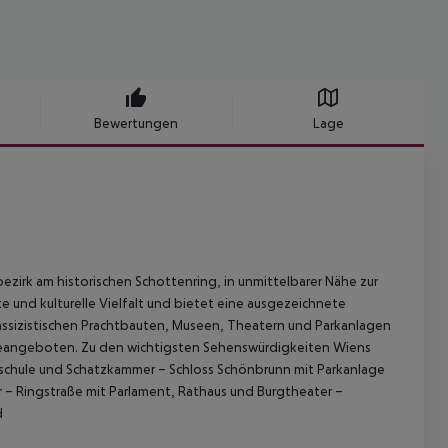
Bewertungen
Lage
zirk am historischen Schottenring, in unmittelbarer Nähe zur
te und kulturelle Vielfalt und bietet eine ausgezeichnete
ssizistischen Prachtbauten, Museen, Theatern und Parkanlagen
ieangeboten.
Zu den wichtigsten Sehenswürdigkeiten Wiens
tschule und Schatzkammer
– Schloss Schönbrunn mit Parkanlage
r
– Ringstraße mit Parlament, Rathaus und Burgtheater
–
d