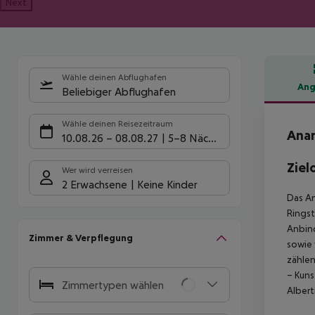
Next
Wähle deinen Abflughafen
Ang
Beliebiger Abflughafen
Hote
Wähle deinen Reisezeitraum
Anan
10.08.26
–
08.08.27
5-8 Nächte
Ziel
Wer wird verreisen
2 Erwachsene
Keine Kinder
Das An
Ringst
Anbind
Zimmer & Verpflegung
sowie 
zählen
– Kuns
Zimmertypen wählen
Albert