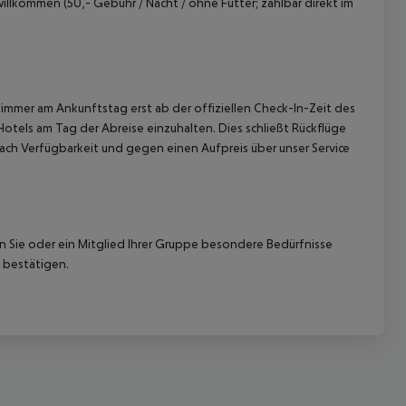
illkommen (50,- Gebühr / Nacht / ohne Futter; zahlbar direkt im
immer am Ankunftstag erst ab der offiziellen Check-In-Zeit des
Hotels am Tag der Abreise einzuhalten. Dies schließt Rückflüge
ach Verfügbarkeit und gegen einen Aufpreis über unser Service
nn Sie oder ein Mitglied Ihrer Gruppe besondere Bedürfnisse
 bestätigen.