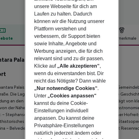
unsere Webseite für dich am
Laufen zu halten. Dadurch
können wir die Nutzung unserer
Plattform verstehen und
verbessern, dir Support bieten
ebote
Hotelbeschreibung
Hotelmerkmale
sowie Inhalte, Angebote und
lbeschreibung
Werbung anzeigen, die für dich
relevant sind und zu dir passen.
tara Palais Hansen Vienna Hotel
5
Klicke auf
„Alle akzeptieren“
,
ort
wenn du einverstanden bist. Dir
reicht das Nötigste? Dann wähle
antara Palais Hansen Vienna Hotel befindet sich im 1. Wiener Gemeindebe
„Nur notwendige Cookies“
.
raße. Die Lage verbindet repräsentative Architektur, politische Geschich
Unter
„Cookies anpassen“
ung an den öffentlichen Nahverkehr. Die Umgebung ist geprägt von kla
kannst du deine Cookie-
von der Nähe zur Wiener Innenstadt mit ihren Einkaufs- und Gastronom
Einstellungen individuell
:
– Stephansdom
– Hofburg mit Kaiserappartements, Spanischer Hofrei
anpassen. Du kannst deine
thistorisches Museum und Naturhistorisches Museum
– Wiener Staatsope
Privatsphäre-Einstellungen
ina
– Belvedere mit Schlosspark
– MuseumsQuartier
– Prater mit Riesenra
natürlich jederzeit ändern oder