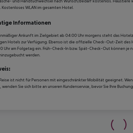
äsche- und Handtuchwechsel nach Wunsch/Bedarf kostenlos.
Haustiere w
.
Kostenloses WLAN im gesamten Hotel.
tige Informationen
anmäßiger Ankunft im Zielgebiet ab 04:00 Uhr morgens steht das Hotelz
igen Hotels zur Verfügung. Ebenso ist die offizielle Check-Out-Zeit des 
00 Uhr am Folgetag ein. Früh-Check-In bzw. Spät-Check-Out können je n
hinzugebucht werden.
eis:
Reise ist nicht für Personen mit eingeschränkter Mobilität geeignet. We
 wenden Sie sich bitte an unseren Kundenservice, bevor Sie Ihre Buchung