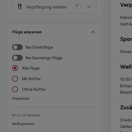
Ver
Verpflegung wählen
Frühst
nach 
Flüge anpassen
Spor
Nur Direktflüge
Fitnes
Nur Eurowings-Flüge
Well
Alle Flüge
Mit Koffer
10.00 
Entspa
Ohne Koffer
Eltern
Flugdauer
Flugdauer
Zusä
Bis zu 24 Stunden
Check-
Abflugzeiten
Abflugzeiten
Zahlun