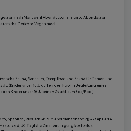
agessen nach Menüwahl
Abendessen à la carte
Abendessen
tarische Gerichte
Vegan meal
 akzeptieren
 Finnische Sauna, Sanarium, Dampfbad und Sauna für Damen und
tadt.
(Kinder unter 16 J. dürfen den Pool in Begleitung eines
aben Kinder unter 16 J. keinen Zutritt zum Spa/Pool).
sch, Spanisch, Russisch (evtl. dienstplanabhängig)
Akzeptierte
 Mastercard, JC
Tägliche Zimmerreinigung kostenlos.