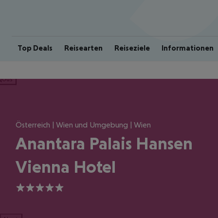
Top Deals
Reisearten
Reiseziele
Informationen
ious
Österreich | Wien und Umgebung | Wien
Anantara Palais Hansen
Vienna Hotel
5