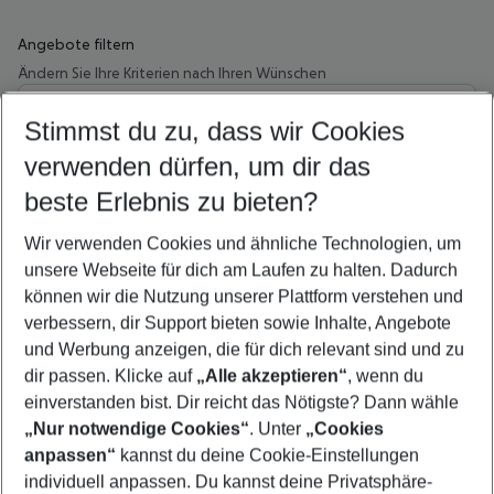
Angebote filtern
Ändern Sie Ihre Kriterien nach Ihren Wünschen
Wähle deinen Abflughafen
Beliebiger Abflughafen
Stimmst du zu, dass wir Cookies
verwenden dürfen, um dir das
Wähle deinen Reisezeitraum
10.08.26
–
08.08.27
5-8 Nächte
beste Erlebnis zu bieten?
Wer wird verreisen
Wir verwenden Cookies und ähnliche Technologien, um
2 Erwachsene
Keine Kinder
unsere Webseite für dich am Laufen zu halten. Dadurch
können wir die Nutzung unserer Plattform verstehen und
Mehr Filter anzeigen
verbessern, dir Support bieten sowie Inhalte, Angebote
und Werbung anzeigen, die für dich relevant sind und zu
dir passen. Klicke auf
„Alle akzeptieren“
, wenn du
einverstanden bist. Dir reicht das Nötigste? Dann wähle
„Nur notwendige Cookies“
. Unter
„Cookies
anpassen“
kannst du deine Cookie-Einstellungen
Footer
Footer navigation
individuell anpassen. Du kannst deine Privatsphäre-
Über uns