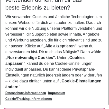
09.08.26
–
07.08.27
5-8 Nächte
beste Erlebnis zu bieten?
Wer wird verreisen
Wir verwenden Cookies und ähnliche Technologien, um
2 Erwachsene
Keine Kinder
unsere Webseite für dich am Laufen zu halten. Dadurch
können wir die Nutzung unserer Plattform verstehen und
Mehr Filter anzeigen
verbessern, dir Support bieten sowie Inhalte, Angebote
und Werbung anzeigen, die für dich relevant sind und zu
dir passen. Klicke auf
„Alle akzeptieren“
, wenn du
einverstanden bist. Dir reicht das Nötigste? Dann wähle
„Nur notwendige Cookies“
. Unter
„Cookies
anpassen“
kannst du deine Cookie-Einstellungen
Footer
Footer navigation
individuell anpassen. Du kannst deine Privatsphäre-
Über uns
Einstellungen natürlich jederzeit ändern oder widerrufen
AGB
– klicke dazu einfach unten auf
„Cookie-Einstellungen
Service & Hilfe
Bestpreisgarantie
ändern“
.
Datenschutz-Informationen
Impressum
Agenturbetreuung
Cookie-Einstellungen ändern
Folge uns
Barrierefreies Reisen
Cookie/Tracking-Informationen
Cookie-Richtlinie
Check-in
Datenschutz