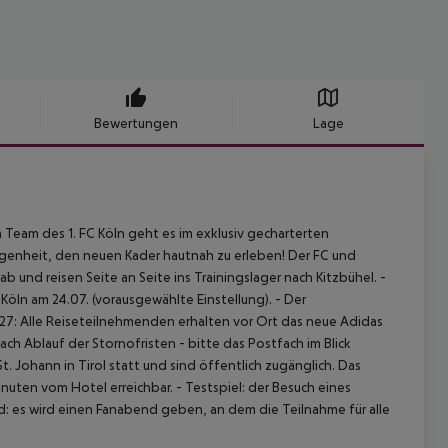
Bewertungen
Lage
 Team des 1. FC Köln geht es im exklusiv gecharterten
egenheit, den neuen Kader hautnah zu erleben!
Der FC und
und reisen Seite an Seite ins Trainingslager nach Kitzbühel.
-
 Köln am 24.07. (vorausgewählte Einstellung).
- Der
027: Alle Reiseteilnehmenden erhalten vor Ort das neue Adidas
ch Ablauf der Stornofristen - bitte das Postfach im Blick
t. Johann in Tirol statt und sind öffentlich zugänglich. Das
inuten vom Hotel erreichbar.
- Testspiel: der Besuch eines
: es wird einen Fanabend geben, an dem die Teilnahme für alle