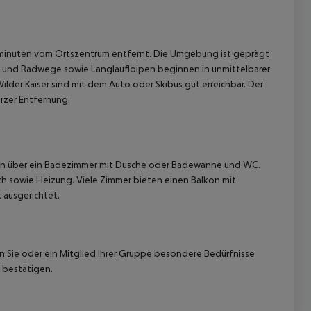
Gehminuten vom Ortszentrum entfernt. Die Umgebung ist geprägt
‑ und Radwege sowie Langlaufloipen beginnen in unmittelbarer
Wilder Kaiser sind mit dem Auto oder Skibus gut erreichbar. Der
urzer Entfernung.
 akzeptieren
fügen über ein Badezimmer mit Dusche oder Badewanne und WC.
ch sowie Heizung. Viele Zimmer bieten einen Balkon mit
 ausgerichtet.
nn Sie oder ein Mitglied Ihrer Gruppe besondere Bedürfnisse
 bestätigen.