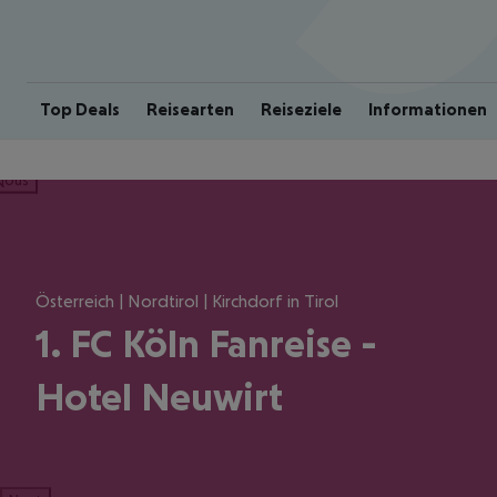
Top Deals
Reisearten
Reiseziele
Informationen
ious
Österreich | Nordtirol | Kirchdorf in Tirol
1. FC Köln Fanreise -
Hotel Neuwirt