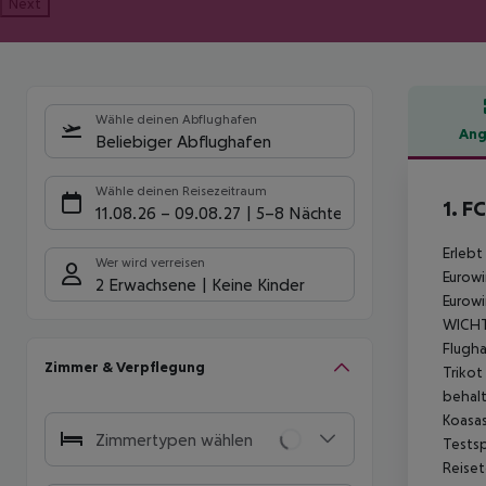
Next
Wähle deinen Abflughafen
Ang
Beliebiger Abflughafen
Hote
Wähle deinen Reisezeitraum
1. F
11.08.26
–
09.08.27
5-8 Nächte
Erlebt
Wer wird verreisen
Eurowi
2 Erwachsene
Keine Kinder
Eurowi
WICHTI
Flugha
Zimmer & Verpflegung
Trikot
behalt
Koasas
Zimmertypen wählen
Testsp
Reiset