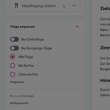
Verpflegung wählen
Ziel
Das Ho
von de
Flüge anpassen
Nähe. 
Bahnho
Nur Direktflüge
Zim
Nur Eurowings-Flüge
Alle Flüge
Die Zi
Zur Gr
Mit Koffer
Bergbl
Ohne Koffer
Hinw
Flugdauer
Flugdauer
Diese 
haben,
Bis zu 24 Stunden
Abflugzeiten
Abflugzeiten