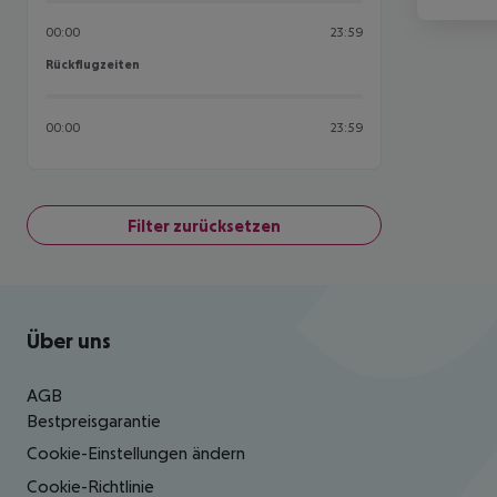
00:00
23:59
Rückflugzeiten
Rückflugzeiten
00:00
23:59
Filter zurücksetzen
Footer
Footer navigation
Über uns
AGB
Bestpreisgarantie
Cookie-Einstellungen ändern
Cookie-Richtlinie