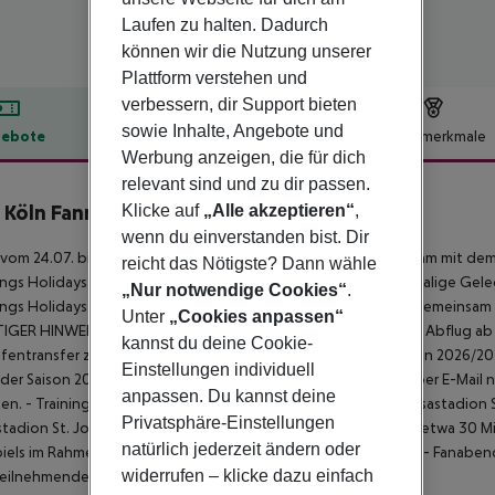
Laufen zu halten. Dadurch
können wir die Nutzung unserer
Plattform verstehen und
verbessern, dir Support bieten
sowie Inhalte, Angebote und
ebote
Hotelbeschreibung
Hotelmerkmale
Werbung anzeigen, die für dich
lbeschreibung
relevant sind und zu dir passen.
C Köln Fanreise - Hotel Neuwirt
Klicke auf
„Alle akzeptieren“
,
wenn du einverstanden bist. Dir
 vom 24.07. bis 31.07.2026 eine unvergessliche Reise: Gemeinsam mit dem
reicht das Nötigste? Dann wähle
ngs Holidays Flieger von Köln direkt nach Salzburg – eine einmalige Gel
„Nur notwendige Cookies“
.
ngs Holidays machen's möglich: Fans und Mannschaft heben gemeinsam ab 
Unter
„Cookies anpassen“
GER HINWEIS: für die Fanreise berechtigt ist ausschließlich ein Abflug ab
kannst du deine Cookie-
fentransfer zum Hotel und zurück ist inklusive.
- Trikot 1. FC Köln 2026/2
Einstellungen individuell
 der Saison 2026/2027. Die Abfrage der Trikotgrößen erfolgt per E-Mail na
anpassen. Du kannst deine
en.
- Trainingseinheiten: die Trainingseinheiten finden im Koasastadion S
Privatsphäre-Einstellungen
tadion St. Johann ist mit den öffentlichen Verkehrsmitteln in etwa 30 M
natürlich jederzeit ändern oder
iels im Rahmen des Trainingslagers ist im Reisepreis inkludiert.
- Fanabend
widerrufen – klicke dazu einfach
eilnehmenden der Reise garantiert ist.