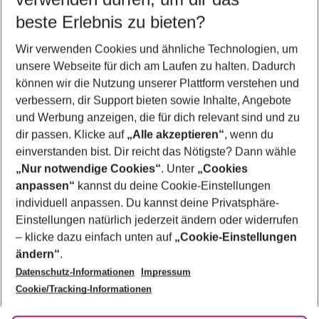
11.08.26
–
09.08.27
5-8 Nächte
beste Erlebnis zu bieten?
Wer wird verreisen
Wir verwenden Cookies und ähnliche Technologien, um
2 Erwachsene
Keine Kinder
unsere Webseite für dich am Laufen zu halten. Dadurch
können wir die Nutzung unserer Plattform verstehen und
Mehr Filter anzeigen
verbessern, dir Support bieten sowie Inhalte, Angebote
und Werbung anzeigen, die für dich relevant sind und zu
dir passen. Klicke auf
„Alle akzeptieren“
, wenn du
einverstanden bist. Dir reicht das Nötigste? Dann wähle
„Nur notwendige Cookies“
. Unter
„Cookies
anpassen“
kannst du deine Cookie-Einstellungen
Footer
Footer navigation
individuell anpassen. Du kannst deine Privatsphäre-
Über uns
Einstellungen natürlich jederzeit ändern oder widerrufen
AGB
– klicke dazu einfach unten auf
„Cookie-Einstellungen
Service & Hilfe
Bestpreisgarantie
ändern“
.
Datenschutz-Informationen
Impressum
Agenturbetreuung
Cookie-Einstellungen ändern
Folge uns
Barrierefreies Reisen
Cookie/Tracking-Informationen
Cookie-Richtlinie
Check-in
Datenschutz