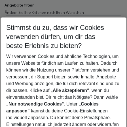
Angebote filtern
Ändern Sie Ihre Kriterien nach Ihren Wünschen
Wähle deinen Abflughafen
Beliebiger Abflughafen
Stimmst du zu, dass wir Cookies
verwenden dürfen, um dir das
Wähle deinen Reisezeitraum
08.08.26
–
06.08.27
5-8 Nächte
beste Erlebnis zu bieten?
Wer wird verreisen
Wir verwenden Cookies und ähnliche Technologien, um
2 Erwachsene
Keine Kinder
unsere Webseite für dich am Laufen zu halten. Dadurch
können wir die Nutzung unserer Plattform verstehen und
Mehr Filter anzeigen
verbessern, dir Support bieten sowie Inhalte, Angebote
und Werbung anzeigen, die für dich relevant sind und zu
dir passen. Klicke auf
„Alle akzeptieren“
, wenn du
einverstanden bist. Dir reicht das Nötigste? Dann wähle
„Nur notwendige Cookies“
. Unter
„Cookies
anpassen“
kannst du deine Cookie-Einstellungen
Footer
Footer navigation
individuell anpassen. Du kannst deine Privatsphäre-
Über uns
Einstellungen natürlich jederzeit ändern oder widerrufen