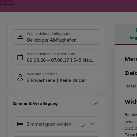
Next
Wähle deinen Abflughafen
Ang
Beliebiger Abflughafen
Hote
Wähle deinen Reisezeitraum
Merc
09.08.26
–
07.08.27
5-8 Nächte
Ziel
Wer wird verreisen
2 Erwachsene
Keine Kinder
Hotel 
Wich
Zimmer & Verpflegung
Bei pl
jeweil
Zimmertypen wählen
bis 3:
Team 