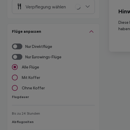
Verpflegung wählen
Hinw
Diese 
haben,
Flüge anpassen
Nur Direktflüge
Nur Eurowings-Flüge
Alle Flüge
Mit Koffer
Ohne Koffer
Flugdauer
Flugdauer
Bis zu 24 Stunden
Abflugzeiten
Abflugzeiten