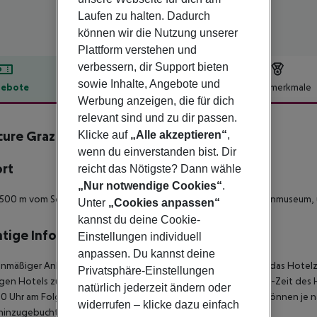
Laufen zu halten. Dadurch
können wir die Nutzung unserer
Plattform verstehen und
verbessern, dir Support bieten
sowie Inhalte, Angebote und
ebote
Hotelbeschreibung
Hotelmerkmale
Werbung anzeigen, die für dich
lbeschreibung
relevant sind und zu dir passen.
ure Graz City
Klicke auf
„Alle akzeptieren“
,
4
wenn du einverstanden bist. Dir
ort
reicht das Nötigste? Dann wähle
„Nur notwendige Cookies“
.
500 m vom Schloss von Graz gelegen, 1.5 km styrischen Waffenmuseum,
Unter
„Cookies anpassen“
kannst du deine Cookie-
tige Informationen
Einstellungen individuell
anpassen. Du kannst deine
anmäßiger Ankunft im Zielgebiet ab 04:00 Uhr morgens steht das Hotelz
Privatsphäre-Einstellungen
igen Hotels zur Verfügung. Ebenso ist die offizielle Check-Out-Zeit des 
natürlich jederzeit ändern oder
00 Uhr am Folgetag ein. Früh-Check-In bzw. Spät-Check-Out können je n
widerrufen – klicke dazu einfach
hinzugebucht werden.