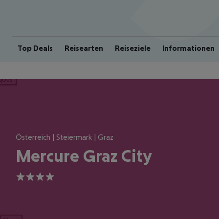
Top Deals
Reisearten
Reiseziele
Informationen
ious
Österreich | Steiermark | Graz
Mercure Graz City
4