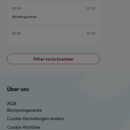
00:00
23:59
Rückflugzeiten
Rückflugzeiten
00:00
23:59
Filter zurücksetzen
Footer
Footer navigation
Über uns
AGB
Bestpreisgarantie
Cookie-Einstellungen ändern
Cookie-Richtlinie