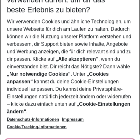
09.08.26
–
07.08.27
5-8 Nächte
beste Erlebnis zu bieten?
Wer wird verreisen
Wir verwenden Cookies und ähnliche Technologien, um
2 Erwachsene
Keine Kinder
unsere Webseite für dich am Laufen zu halten. Dadurch
können wir die Nutzung unserer Plattform verstehen und
Mehr Filter anzeigen
verbessern, dir Support bieten sowie Inhalte, Angebote
und Werbung anzeigen, die für dich relevant sind und zu
dir passen. Klicke auf
„Alle akzeptieren“
, wenn du
einverstanden bist. Dir reicht das Nötigste? Dann wähle
„Nur notwendige Cookies“
. Unter
„Cookies
anpassen“
kannst du deine Cookie-Einstellungen
Footer
Footer navigation
individuell anpassen. Du kannst deine Privatsphäre-
Über uns
Einstellungen natürlich jederzeit ändern oder widerrufen
AGB
– klicke dazu einfach unten auf
„Cookie-Einstellungen
Service & Hilfe
Bestpreisgarantie
ändern“
.
Datenschutz-Informationen
Impressum
Agenturbetreuung
Cookie-Einstellungen ändern
Folge uns
Barrierefreies Reisen
Cookie/Tracking-Informationen
Cookie-Richtlinie
Check-in
Datenschutz