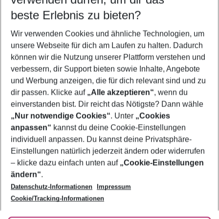
09.08.26
–
07.08.27
5-8 Nächte
beste Erlebnis zu bieten?
Wer wird verreisen
Wir verwenden Cookies und ähnliche Technologien, um
2 Erwachsene
Keine Kinder
unsere Webseite für dich am Laufen zu halten. Dadurch
können wir die Nutzung unserer Plattform verstehen und
Mehr Filter anzeigen
verbessern, dir Support bieten sowie Inhalte, Angebote
und Werbung anzeigen, die für dich relevant sind und zu
dir passen. Klicke auf
„Alle akzeptieren“
, wenn du
einverstanden bist. Dir reicht das Nötigste? Dann wähle
„Nur notwendige Cookies“
. Unter
„Cookies
anpassen“
kannst du deine Cookie-Einstellungen
Footer
Footer navigation
individuell anpassen. Du kannst deine Privatsphäre-
Über uns
Einstellungen natürlich jederzeit ändern oder widerrufen
AGB
– klicke dazu einfach unten auf
„Cookie-Einstellungen
Service & Hilfe
Bestpreisgarantie
ändern“
.
Datenschutz-Informationen
Impressum
Agenturbetreuung
Cookie-Einstellungen ändern
Folge uns
Barrierefreies Reisen
Cookie/Tracking-Informationen
Cookie-Richtlinie
Check-in
Datenschutz