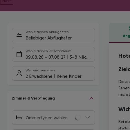
Next
Wähle deinen Abflughafen
Ang
Beliebiger Abflughafen
Hote
Wähle deinen Reisezeitraum
Hot
09.08.26
–
07.08.27
5-8 Nächte
Ziel
Wer wird verreisen
2 Erwachsene
Keine Kinder
Dieses
Sehens
nächst
Zimmer & Verpflegung
Wich
Zimmertypen wählen
Bei pl
jeweil