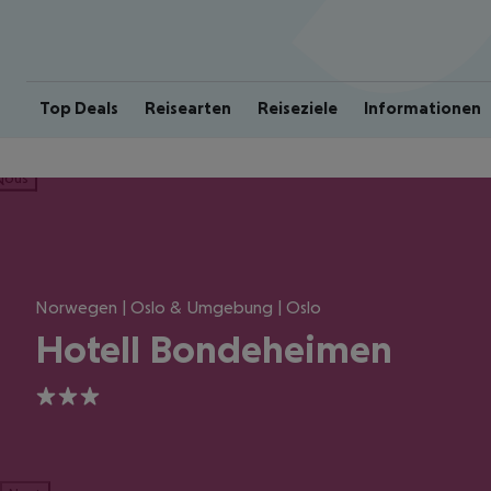
Top Deals
Reisearten
Reiseziele
Informationen
ious
Norwegen | Oslo & Umgebung | Oslo
Hotell Bondeheimen
3