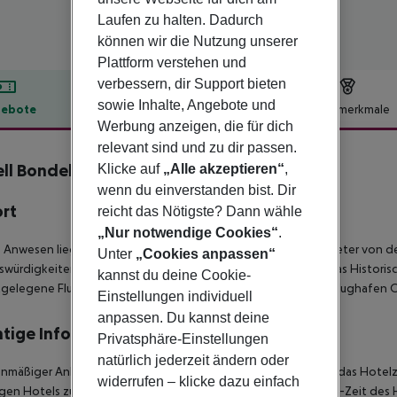
Laufen zu halten. Dadurch
können wir die Nutzung unserer
Plattform verstehen und
verbessern, dir Support bieten
sowie Inhalte, Angebote und
ebote
Hotelbeschreibung
Hotelmerkmale
Werbung anzeigen, die für dich
lbeschreibung
relevant sind und zu dir passen.
ell Bondeheimen
Klicke auf
„Alle akzeptieren“
,
3
wenn du einverstanden bist. Dir
ort
reicht das Nötigste? Dann wähle
„Nur notwendige Cookies“
.
 Anwesen liegt gut in der Stadt Oslo und ist nur wenige Kilometer von 
Unter
„Cookies anpassen“
würdigkeiten in der Nähe gehören der Königspalast (2 km), das Historisc
kannst du deine Cookie-
gelegene Flughafen der Unterkunft ist der 50 km entfernte Flughafen O
Einstellungen individuell
anpassen. Du kannst deine
tige Informationen
Privatsphäre-Einstellungen
natürlich jederzeit ändern oder
anmäßiger Ankunft im Zielgebiet ab 04:00 Uhr morgens steht das Hotelz
widerrufen – klicke dazu einfach
igen Hotels zur Verfügung. Ebenso ist die offizielle Check-Out-Zeit des 