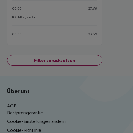
00:00
23:59
Rückflugzeiten
Rückflugzeiten
00:00
23:59
Filter zurücksetzen
Footer
Footer navigation
Über uns
AGB
Bestpreisgarantie
Cookie-Einstellungen ändern
Cookie-Richtlinie