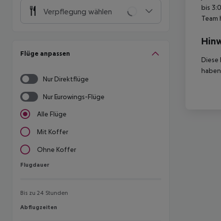
bis 3:
Verpflegung wählen
Team 
Hinw
Flüge anpassen
Diese 
haben,
Nur Direktflüge
Nur Eurowings-Flüge
Alle Flüge
Mit Koffer
Ohne Koffer
Flugdauer
Flugdauer
Bis zu 24 Stunden
Abflugzeiten
Abflugzeiten