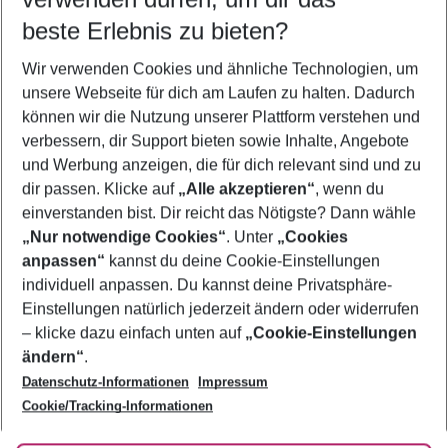
11.08.26
–
09.08.27
5-8 Nächte
beste Erlebnis zu bieten?
Wer wird verreisen
Wir verwenden Cookies und ähnliche Technologien, um
2 Erwachsene
Keine Kinder
unsere Webseite für dich am Laufen zu halten. Dadurch
können wir die Nutzung unserer Plattform verstehen und
Mehr Filter anzeigen
verbessern, dir Support bieten sowie Inhalte, Angebote
und Werbung anzeigen, die für dich relevant sind und zu
dir passen. Klicke auf
„Alle akzeptieren“
, wenn du
einverstanden bist. Dir reicht das Nötigste? Dann wähle
„Nur notwendige Cookies“
. Unter
„Cookies
anpassen“
kannst du deine Cookie-Einstellungen
Footer
Footer navigation
individuell anpassen. Du kannst deine Privatsphäre-
Über uns
Einstellungen natürlich jederzeit ändern oder widerrufen
AGB
– klicke dazu einfach unten auf
„Cookie-Einstellungen
Service & Hilfe
Bestpreisgarantie
ändern“
.
Datenschutz-Informationen
Impressum
Agenturbetreuung
Cookie-Einstellungen ändern
Folge uns
Barrierefreies Reisen
Cookie/Tracking-Informationen
Cookie-Richtlinie
Check-in
Datenschutz