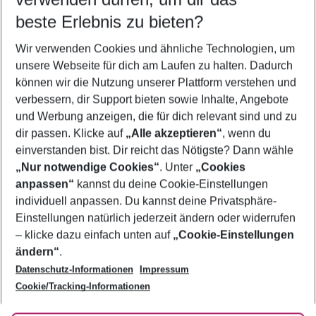
12.08.26
–
10.08.27
5-8 Nächte
beste Erlebnis zu bieten?
Wer wird verreisen
Wir verwenden Cookies und ähnliche Technologien, um
2 Erwachsene
Keine Kinder
unsere Webseite für dich am Laufen zu halten. Dadurch
können wir die Nutzung unserer Plattform verstehen und
Mehr Filter anzeigen
verbessern, dir Support bieten sowie Inhalte, Angebote
und Werbung anzeigen, die für dich relevant sind und zu
dir passen. Klicke auf
„Alle akzeptieren“
, wenn du
einverstanden bist. Dir reicht das Nötigste? Dann wähle
„Nur notwendige Cookies“
. Unter
„Cookies
anpassen“
kannst du deine Cookie-Einstellungen
Footer
Footer navigation
individuell anpassen. Du kannst deine Privatsphäre-
Über uns
Einstellungen natürlich jederzeit ändern oder widerrufen
AGB
– klicke dazu einfach unten auf
„Cookie-Einstellungen
Service & Hilfe
Bestpreisgarantie
ändern“
.
Datenschutz-Informationen
Impressum
Agenturbetreuung
Cookie-Einstellungen ändern
Folge uns
Barrierefreies Reisen
Cookie/Tracking-Informationen
Cookie-Richtlinie
Check-in
Datenschutz