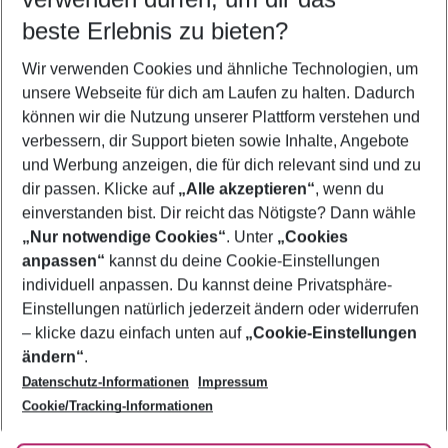
10.08.26
–
08.08.27
5-8 Nächte
beste Erlebnis zu bieten?
Wer wird verreisen
Wir verwenden Cookies und ähnliche Technologien, um
2 Erwachsene
Keine Kinder
unsere Webseite für dich am Laufen zu halten. Dadurch
können wir die Nutzung unserer Plattform verstehen und
Mehr Filter anzeigen
verbessern, dir Support bieten sowie Inhalte, Angebote
und Werbung anzeigen, die für dich relevant sind und zu
dir passen. Klicke auf
„Alle akzeptieren“
, wenn du
einverstanden bist. Dir reicht das Nötigste? Dann wähle
„Nur notwendige Cookies“
. Unter
„Cookies
anpassen“
kannst du deine Cookie-Einstellungen
Footer
Footer navigation
individuell anpassen. Du kannst deine Privatsphäre-
Über uns
Einstellungen natürlich jederzeit ändern oder widerrufen
AGB
– klicke dazu einfach unten auf
„Cookie-Einstellungen
Service & Hilfe
Bestpreisgarantie
ändern“
.
Datenschutz-Informationen
Impressum
Agenturbetreuung
Cookie-Einstellungen ändern
Folge uns
Barrierefreies Reisen
Cookie/Tracking-Informationen
Cookie-Richtlinie
Check-in
Datenschutz