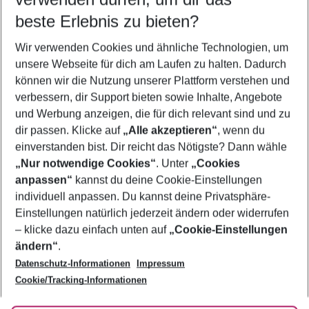
11.08.26
–
09.08.27
5-8 Nächte
beste Erlebnis zu bieten?
Wer wird verreisen
Wir verwenden Cookies und ähnliche Technologien, um
2 Erwachsene
Keine Kinder
unsere Webseite für dich am Laufen zu halten. Dadurch
können wir die Nutzung unserer Plattform verstehen und
Mehr Filter anzeigen
verbessern, dir Support bieten sowie Inhalte, Angebote
und Werbung anzeigen, die für dich relevant sind und zu
dir passen. Klicke auf
„Alle akzeptieren“
, wenn du
einverstanden bist. Dir reicht das Nötigste? Dann wähle
„Nur notwendige Cookies“
. Unter
„Cookies
anpassen“
kannst du deine Cookie-Einstellungen
Footer
Footer navigation
individuell anpassen. Du kannst deine Privatsphäre-
Über uns
Einstellungen natürlich jederzeit ändern oder widerrufen
AGB
– klicke dazu einfach unten auf
„Cookie-Einstellungen
Service & Hilfe
Bestpreisgarantie
ändern“
.
Datenschutz-Informationen
Impressum
Agenturbetreuung
Cookie-Einstellungen ändern
Folge uns
Barrierefreies Reisen
Cookie/Tracking-Informationen
Cookie-Richtlinie
Check-in
Datenschutz