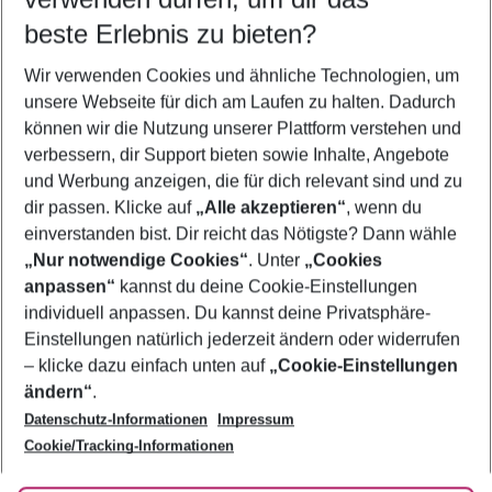
08.08.26
–
06.08.27
5-8 Nächte
beste Erlebnis zu bieten?
Wer wird verreisen
Wir verwenden Cookies und ähnliche Technologien, um
2 Erwachsene
Keine Kinder
unsere Webseite für dich am Laufen zu halten. Dadurch
können wir die Nutzung unserer Plattform verstehen und
Mehr Filter anzeigen
verbessern, dir Support bieten sowie Inhalte, Angebote
und Werbung anzeigen, die für dich relevant sind und zu
dir passen. Klicke auf
„Alle akzeptieren“
, wenn du
einverstanden bist. Dir reicht das Nötigste? Dann wähle
„Nur notwendige Cookies“
. Unter
„Cookies
anpassen“
kannst du deine Cookie-Einstellungen
Footer
Footer navigation
individuell anpassen. Du kannst deine Privatsphäre-
Über uns
Einstellungen natürlich jederzeit ändern oder widerrufen
AGB
– klicke dazu einfach unten auf
„Cookie-Einstellungen
Service & Hilfe
Bestpreisgarantie
ändern“
.
Datenschutz-Informationen
Impressum
Agenturbetreuung
Cookie-Einstellungen ändern
Folge uns
Barrierefreies Reisen
Cookie/Tracking-Informationen
Cookie-Richtlinie
Check-in
Datenschutz