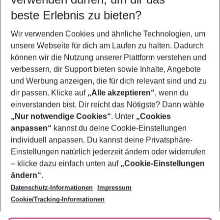
08.08.26
–
06.08.27
5-8 Nächte
beste Erlebnis zu bieten?
Wer wird verreisen
Wir verwenden Cookies und ähnliche Technologien, um
2 Erwachsene
Keine Kinder
unsere Webseite für dich am Laufen zu halten. Dadurch
können wir die Nutzung unserer Plattform verstehen und
Mehr Filter anzeigen
verbessern, dir Support bieten sowie Inhalte, Angebote
und Werbung anzeigen, die für dich relevant sind und zu
dir passen. Klicke auf
„Alle akzeptieren“
, wenn du
einverstanden bist. Dir reicht das Nötigste? Dann wähle
„Nur notwendige Cookies“
. Unter
„Cookies
anpassen“
kannst du deine Cookie-Einstellungen
Footer
Footer navigation
individuell anpassen. Du kannst deine Privatsphäre-
Über uns
Einstellungen natürlich jederzeit ändern oder widerrufen
AGB
– klicke dazu einfach unten auf
„Cookie-Einstellungen
Service & Hilfe
Bestpreisgarantie
ändern“
.
Datenschutz-Informationen
Impressum
Agenturbetreuung
Cookie-Einstellungen ändern
Folge uns
Barrierefreies Reisen
Cookie/Tracking-Informationen
Cookie-Richtlinie
Check-in
Datenschutz