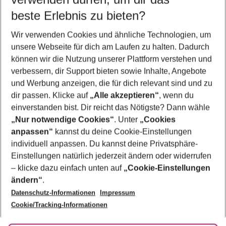
08.08.26
–
06.08.27
5-8 Nächte
beste Erlebnis zu bieten?
Wer wird verreisen
Wir verwenden Cookies und ähnliche Technologien, um
2 Erwachsene
Keine Kinder
unsere Webseite für dich am Laufen zu halten. Dadurch
können wir die Nutzung unserer Plattform verstehen und
Mehr Filter anzeigen
verbessern, dir Support bieten sowie Inhalte, Angebote
und Werbung anzeigen, die für dich relevant sind und zu
dir passen. Klicke auf
„Alle akzeptieren“
, wenn du
einverstanden bist. Dir reicht das Nötigste? Dann wähle
„Nur notwendige Cookies“
. Unter
„Cookies
anpassen“
kannst du deine Cookie-Einstellungen
Footer
Footer navigation
individuell anpassen. Du kannst deine Privatsphäre-
Über uns
Einstellungen natürlich jederzeit ändern oder widerrufen
AGB
– klicke dazu einfach unten auf
„Cookie-Einstellungen
Service & Hilfe
Bestpreisgarantie
ändern“
.
Datenschutz-Informationen
Impressum
Agenturbetreuung
Cookie-Einstellungen ändern
Folge uns
Barrierefreies Reisen
Cookie/Tracking-Informationen
Cookie-Richtlinie
Check-in
Datenschutz